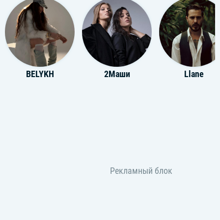
BELYKH
2Маши
Llane