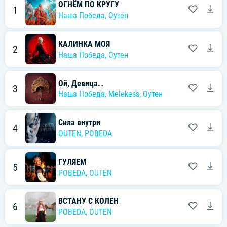
ОГНЁМ ПО КРУГУ
1
Наша Победа
,
Оутен
КАЛИНКА МОЯ
2
Наша Победа
,
Оутен
Ой, Девица.․․
3
Наша Победа
,
Melekess
,
Оутен
Сила внутри
4
OUTEN
,
POBEDA
ГУЛЯЕМ
5
POBEDA
,
OUTEN
ВСТАНУ С КОЛЕН
6
POBEDA
,
OUTEN