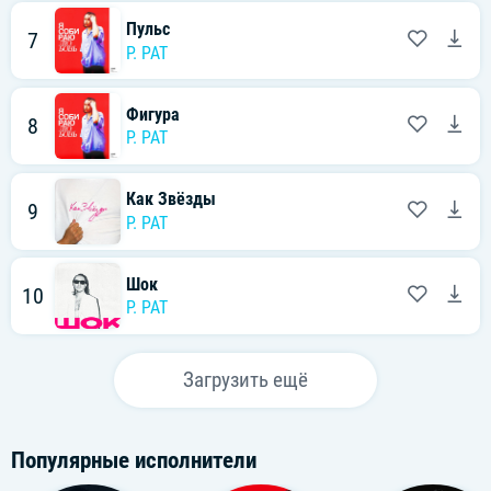
Пульс
7
P. PAT
Фигура
8
P. PAT
Как Звёзды
9
P. PAT
Шок
10
P. PAT
Загрузить ещё
Популярные исполнители