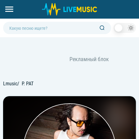
Dark
Mod
Lmusic
P. PAT