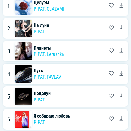
Целуем
1
P. PAT
,
GLAZAMI
На луне
2
P. PAT
Планеты
3
P. PAT
,
Lerushka
Путь
4
P. PAT
,
FAVLAV
Поцелуй
5
P. PAT
Я собираю любовь
6
P. PAT