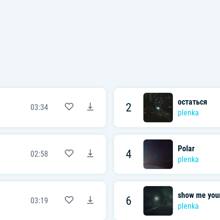
остаться
2
03:34
plenka
Polar
4
02:58
plenka
show me you
6
03:19
plenka