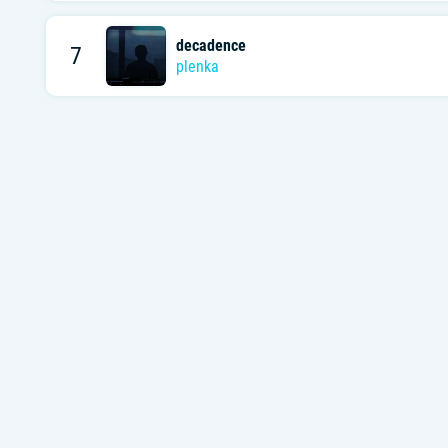
decadence
7
plenka