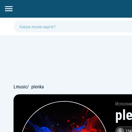
Lmusic
plenka
Исполни
pl
134