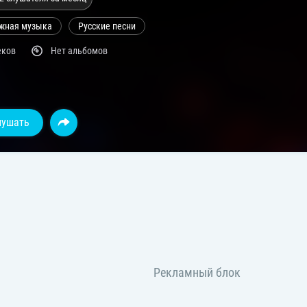
жная музыка
Русские песни
еков
Нет альбомов
лушать