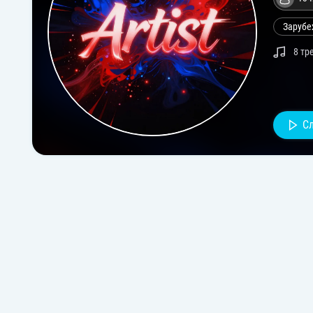
Зарубе
8 тр
С