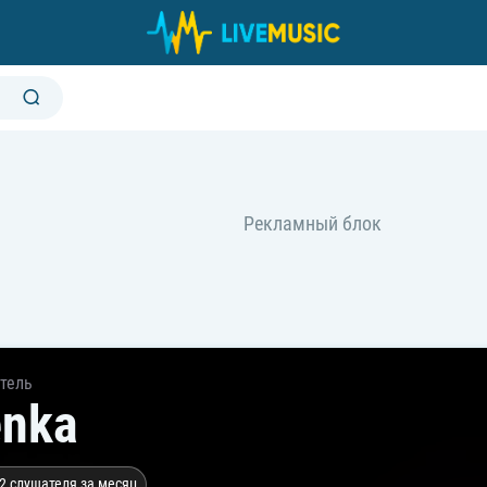
тель
enka
2 слушателя за месяц