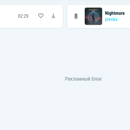
Nightmare
8
02:29
plenka