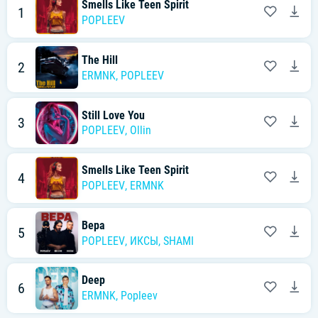
Smells Like Teen Spirit
1
POPLEEV
The Hill
2
ERMNK
,
POPLEEV
Still Love You
3
POPLEEV
,
Ollin
Smells Like Teen Spirit
4
POPLEEV
,
ERMNK
Вера
5
POPLEEV
,
ИКСЫ
,
SHAMI
Deep
6
ERMNK
,
Popleev