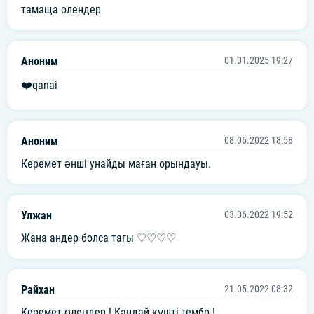
тамаща олендер
Аноним
01.01.2025 19:27
❤️qanai
Аноним
08.06.2022 18:58
Керемет әнші унайды маған орындауы.
Улжан
03.06.2022 19:52
Жана андер болса тагы ♡♡♡♡
Райхан
21.05.2022 08:32
Керемет өлеңдер ! Қандай күшті тембр !