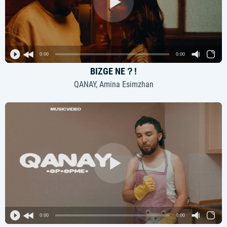
0:00
0:00
BIZGE NE？!
QANAY, Amina Esimzhan
0:00
0:00