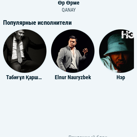
Өр Өрме
QANAY
Популярные исполнители
Табиғұл Қаршыға
Elnur Nauryzbek
Нэр