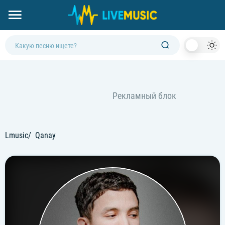
Dark
Mod
Lmusic
Qanay