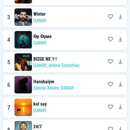
Winter
3
QANAY
Өр Өрме
4
QANAY
BIZGE NE？!
5
QANAY
,
Amina Esimzhan
Hanshaiym
6
Еркеш Хасен
,
QANAY
kol say
7
QANAY
24/7
8