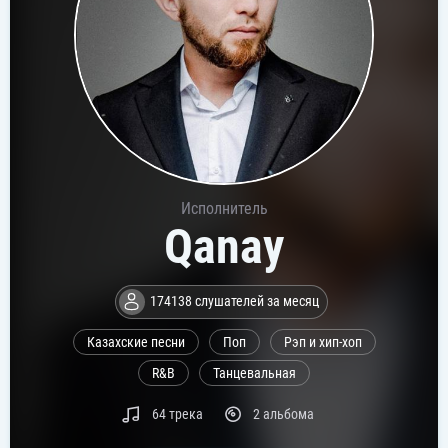
Исполнитель
Qanay
174138 слушателей за месяц
Казахские песни
Поп
Рэп и хип-хоп
R&B
Танцевальная
64 трека
2 альбома