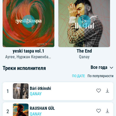
yeski taspa vol.1
The End
Ayree
,
Нұржан Керменбаев
,
Али Окапов
,
Qanay
Qanay
,
Dudeontheguita
Все года
Треки исполнителя
ПО ДАТЕ
По популярности
Bári ötkinshi
1
QANAY
RAUSHAN GÜL
2
QANAY