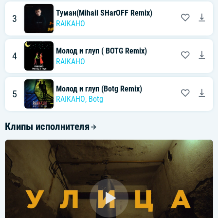
Туман(Mihail SHarOFF Remix)
3
RAIKAHO
Молод и глуп ( BOTG Remix)
4
RAIKAHO
Молод и глуп (Botg Remix)
5
RAIKAHO
,
Botg
Клипы исполнителя