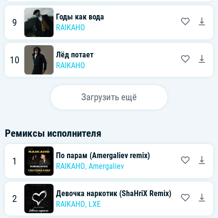
Годы как вода
9
RAIKAHO
Лёд потает
10
RAIKAHO
Загрузить ещё
Ремиксы исполнителя
По парам (Amergaliev remix)
1
RAIKAHO
,
Amergaliev
Девочка наркотик (ShaHriX Remix)
2
RAIKAHO
,
LXE