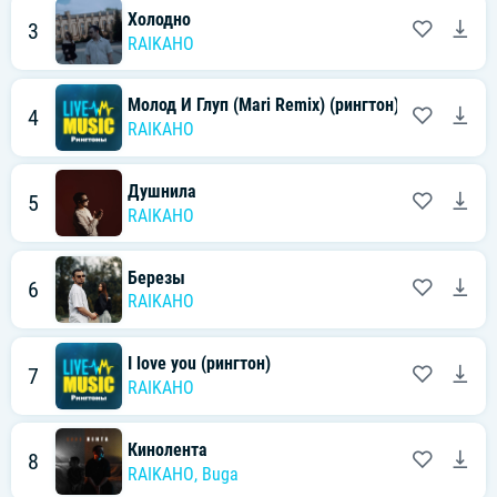
Холодно
3
RAIKAHO
Молод И Глуп (Mari Remix) (рингтон)
4
RAIKAHO
Душнила
5
RAIKAHO
Березы
6
RAIKAHO
I love you (рингтон)
7
RAIKAHO
Кинолента
8
RAIKAHO
,
Buga