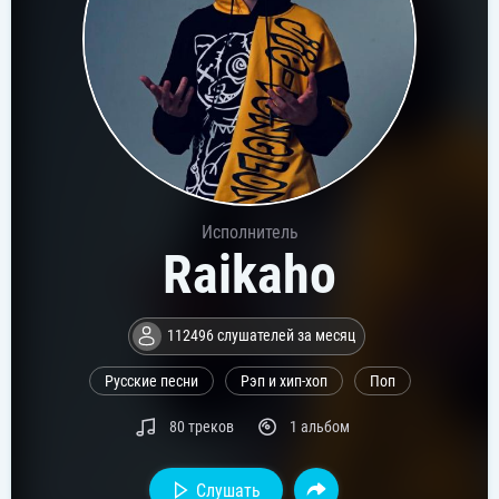
Исполнитель
Raikaho
112496 слушателей за месяц
Русские песни
Рэп и хип-хоп
Поп
80 треков
1 альбом
Слушать