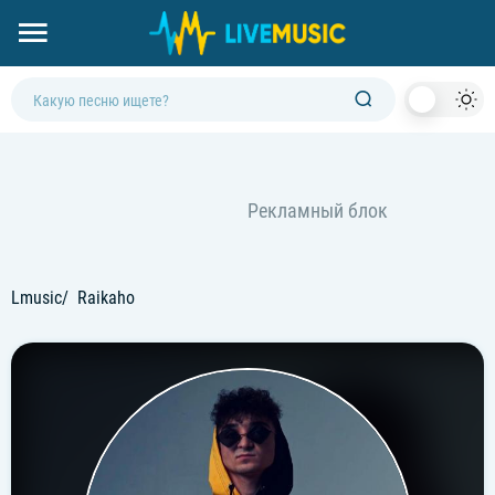
Dark
Mod
Lmusic
Raikaho