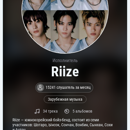
Исполнитель
Riize
15241 слушатель за месяц
Зарубежная музыка
34 трека
5 альбомов
Riize — южнокорейский бойз-бенд, состоит из семи
участников: Шотаро, Ынсок, Сончан, Вонбин, Сынхан, Сохи
и Антон