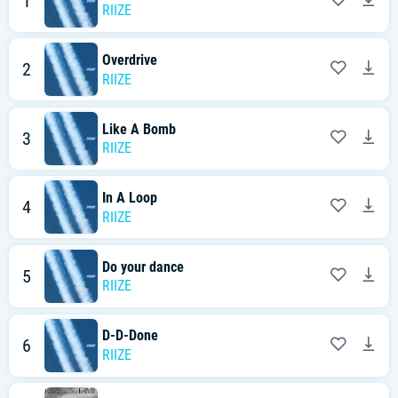
1
RIIZE
Overdrive
2
RIIZE
Like A Bomb
3
RIIZE
In A Loop
4
RIIZE
Do your dance
5
RIIZE
D-D-Done
6
RIIZE