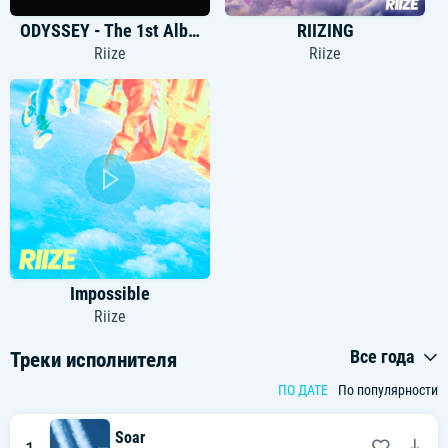
ODYSSEY - The 1st Album
RIIZING
Riize
Riize
Impossible
Riize
Все года
Треки исполнителя
ПО ДАТЕ
По популярности
Soar