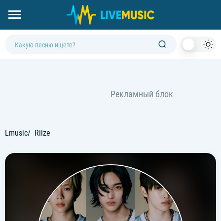
Dark
Mod
Lmusic
Riize