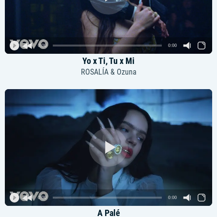
0:00
0:00
Yo x Ti, Tu x Mi
ROSALÍA & Ozuna
0:00
0:00
A Palé