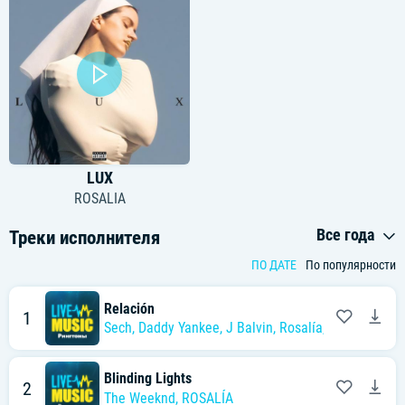
LUX
ROSALIA
Все года
Треки исполнителя
ПО ДАТЕ
По популярности
Relación
1
Sech
,
Daddy Yankee
,
J Balvin
,
Rosalía
,
Farruko
Blinding Lights
2
The Weeknd
,
ROSALÍA