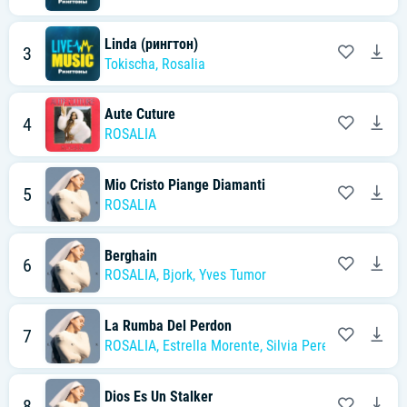
Linda (рингтон)
3
Tokischa
,
Rosalia
Aute Cuture
4
ROSALIA
Mio Cristo Piange Diamanti
5
ROSALIA
Berghain
6
ROSALIA
,
Bjork
,
Yves Tumor
La Rumba Del Perdon
7
ROSALIA
,
Estrella Morente
,
Silvia Perez Cruz
Dios Es Un Stalker
8