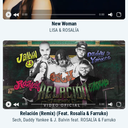
0:00
0:00
New Woman
LISA & ROSALÍA
0:00
0:00
Relación (Remix) (Feat. Rosalía & Farruko)
Sech, Daddy Yankee & J. Balvin feat. ROSALÍA & Farruko