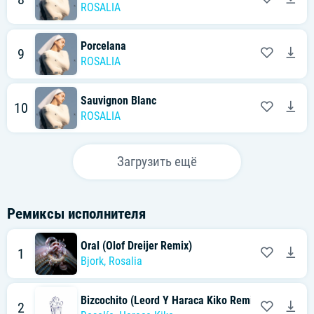
ROSALIA
Porcelana
9
ROSALIA
Sauvignon Blanc
10
ROSALIA
Загрузить ещё
Ремиксы исполнителя
Oral (Olof Dreijer Remix)
1
Bjork
,
Rosalia
Bizcochito (Leord Y Haraca Kiko Remix)
2