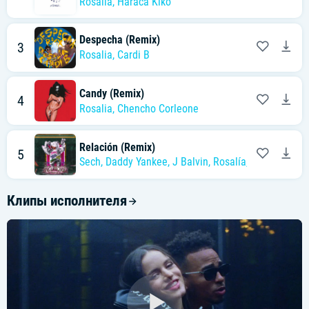
Rosalía
,
Haraca Kiko
Despecha (Remix)
3
Rosalia
,
Cardi B
Candy (Remix)
4
Rosalia
,
Chencho Corleone
Relación (Remix)
5
Sech
,
Daddy Yankee
,
J Balvin
,
Rosalía
,
Farruko
Клипы исполнителя