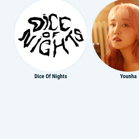
Dice Of Nights
Younha