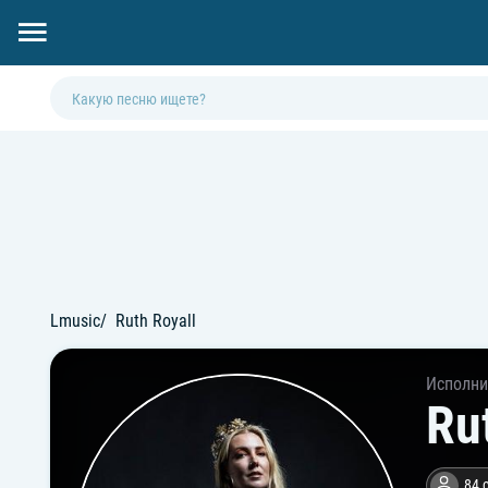
Lmusic
Ruth Royall
Исполни
Ru
84 