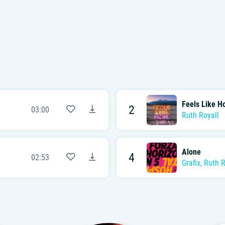
Feels Like 
2
03:00
Ruth Royall
Alone
4
02:53
Grafix
,
Ruth R