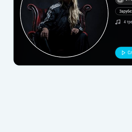
Зарубе
4 тр
С