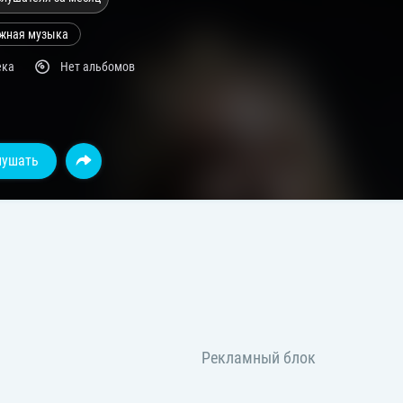
жная музыка
ека
Нет альбомов
лушать