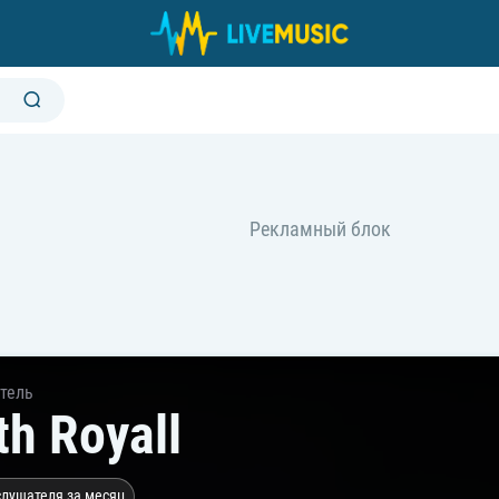
тель
th Royall
слушателя за месяц