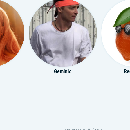
Geminic
Re