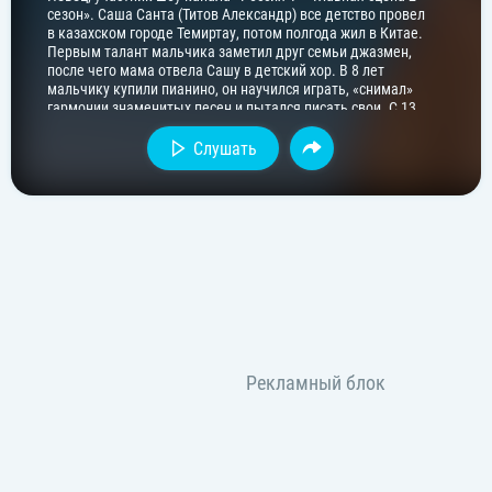
сезон». Саша Санта (Титов Александр) все детство провел
в казахском городе Темиртау, потом полгода жил в Китае.
Первым талант мальчика заметил друг семьи джазмен,
после чего мама отвела Сашу в детский хор. В 8 лет
мальчику купили пианино, он научился играть, «снимал»
гармонии знаменитых песен и пытался писать свои. С 13
лет стал параллельно с активным и успешным участием в
музыкальных конкурсах он подрабатывал пением в
Слушать
ресторане. А первые заработанные деньги – выигрыш на
конкурсе вокалистов (100 тысяч) потратил на новую
песню. Саша любит творчество Майкла Джексона, Аллы
Пугачевой, Димы Билана и Лаймы Вайкуле, а также
музыку Стиви Уандера, Игоря Крутого и Константина
Меладзе...