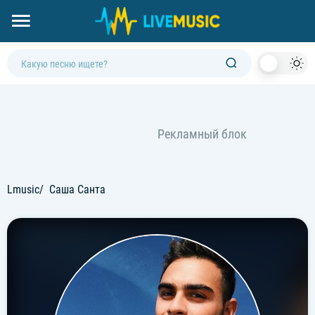
Dark
Mod
Lmusic
Саша Санта