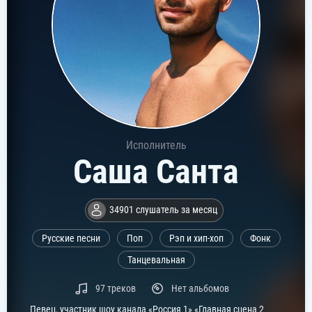
Исполнитель
Саша Санта
34901 слушатель за месяц
Русские песни
Поп
Рэп и хип-хоп
Фонк
Танцевальная
97 треков
Нет альбомов
Певец, участник шоу канала «Россия 1» «Главная сцена 2