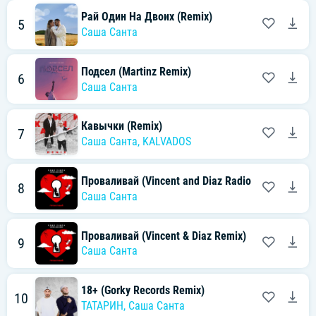
Рай Один На Двоих (Remix)
5
Саша Санта
Подсел (Martinz Remix)
6
Саша Санта
Кавычки (Remix)
7
Саша Санта
,
KALVADOS
Проваливай (Vincent and Diaz Radio Mix)
8
Саша Санта
Проваливай (Vincent & Diaz Remix)
9
Саша Санта
18+ (Gorky Records Remix)
10
ТАТАРИН
,
Саша Санта