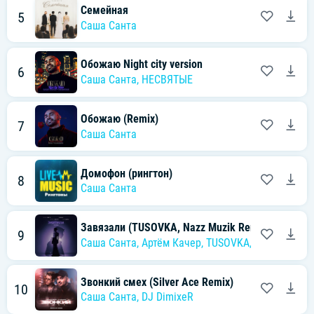
Семейная
5
Саша Санта
Обожаю Night city version
6
Саша Санта
,
НЕСВЯТЫЕ
Обожаю (Remix)
7
Саша Санта
Домофон (рингтон)
8
Саша Санта
Завязали (TUSOVKA, Nazz Muzik Remix)
9
Саша Санта
,
Артём Качер
,
TUSOVKA
,
Nazz Muzik
Звонкий смех (Silver Ace Remix)
10
Саша Санта
,
DJ DimixeR