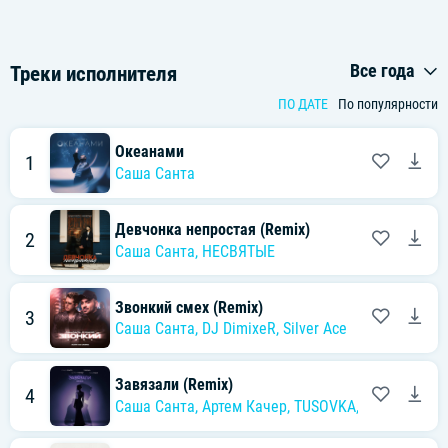
Все года
Треки исполнителя
ПО ДАТЕ
По популярности
Океанами
1
Саша Санта
Девчонка непростая (Remix)
2
Саша Санта
,
НЕСВЯТЫЕ
Звонкий смех (Remix)
3
Саша Санта
,
DJ DimixeR
,
Silver Ace
Завязали (Remix)
4
Саша Санта
,
Артем Качер
,
TUSOVKA
,
Nazz Muzik