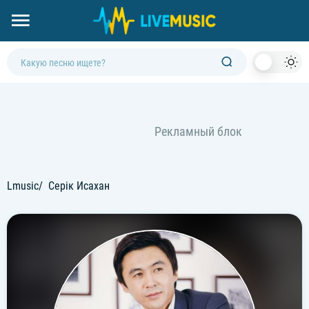
Dark
Mod
Lmusic
Серік Исахан