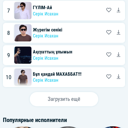
ГҮЛІМ-Ай
7
Серік Исахан
Жүрегім сенікі
8
Серік Исахан
Ақсуаттың ұлымын
9
Серік Исахан
Бұл қандай МАХАББАТ!!!
10
Серік Исахан
Загрузить ещё
Популярные исполнители