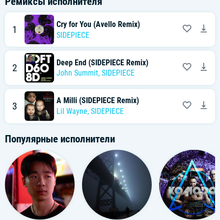
Ремиксы исполнителя
Cry for You (Avello Remix)
1
SIDEPIECE
Deep End (SIDEPIECE Remix)
2
John Summit
,
SIDEPIECE
A Milli (SIDEPIECE Remix)
3
Lil Wayne
,
SIDEPIECE
Популярные исполнители