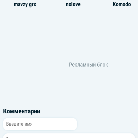
mavzy grx
nxlove
Komodo
Комментарии