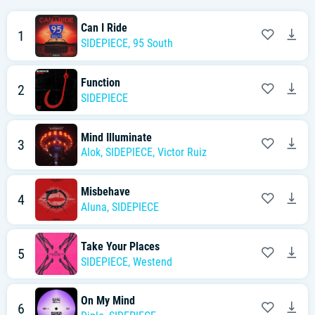
Can I Ride
1
SIDEPIECE
,
95 South
Function
2
SIDEPIECE
Mind Illuminate
3
Alok
,
SIDEPIECE
,
Victor Ruiz
Misbehave
4
Aluna
,
SIDEPIECE
Take Your Places
5
SIDEPIECE
,
Westend
On My Mind
6