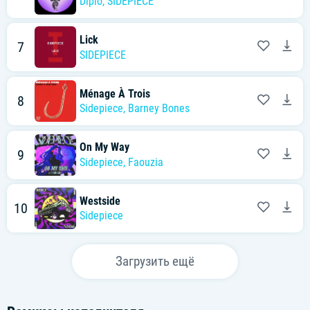
Diplo
,
SIDEPIECE
Lick
7
SIDEPIECE
Ménage À Trois
8
Sidepiece
,
Barney Bones
On My Way
9
Sidepiece
,
Faouzia
Westside
10
Sidepiece
Загрузить ещё