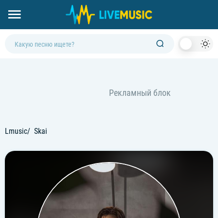
Dark
Mod
Lmusic
Skai