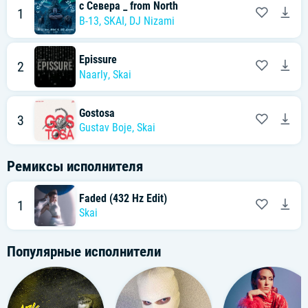
с Севера _ from North
1
B-13
,
SKAI
,
DJ Nizami
Epissure
2
Naarly
,
Skai
Gostosa
3
Gustav Boje
,
Skai
Ремиксы исполнителя
Faded (432 Hz Edit)
1
Skai
Популярные исполнители