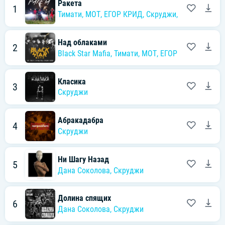
Ракета
1
Тимати
,
MOT
,
ЕГОР КРИД
,
Скруджи
,
НАZИМА
,
TE
Над облаками
2
Black Star Mafia
,
Тимати
,
MOT
,
ЕГОР КРИД
,
Скруд
Класика
3
Скруджи
Абракадабра
4
Скруджи
Ни Шагу Назад
5
Дана Соколова
,
Скруджи
Долина спящих
6
Дана Соколова
,
Скруджи