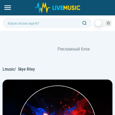
Dark
Mod
Lmusic
Skye Riley