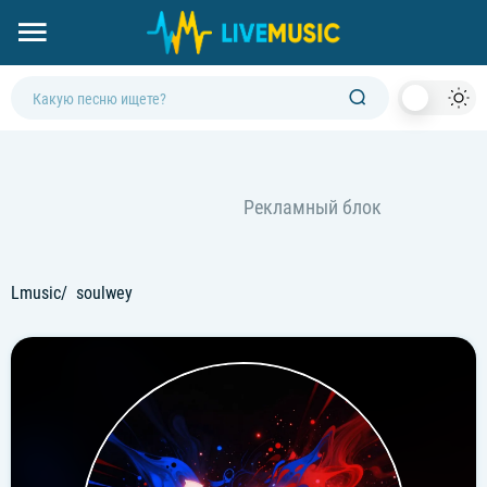
Dark
Mod
Lmusic
soulwey