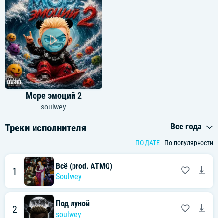
Море эмоций 2
soulwey
Все года
Треки исполнителя
ПО ДАТЕ
По популярности
Всё (prod. ATMQ)
1
Soulwey
Под луной
2
soulwey