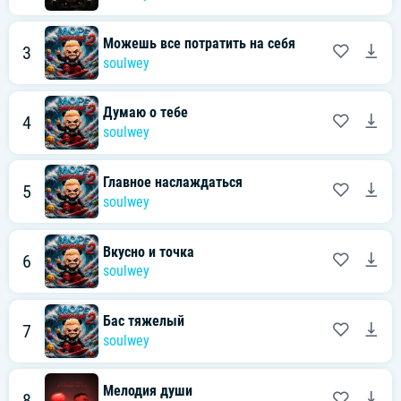
Можешь все потратить на себя
3
soulwey
Думаю о тебе
4
soulwey
Главное наслаждаться
5
soulwey
Вкусно и точка
6
soulwey
Бас тяжелый
7
soulwey
Мелодия души
8