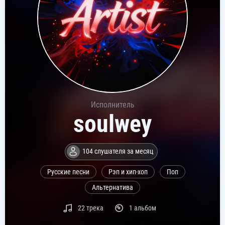
Исполнитель
soulwey
104 слушателя за месяц
Русские песни
Рэп и хип-хоп
Поп
Альтернатива
22 трека
1 альбом