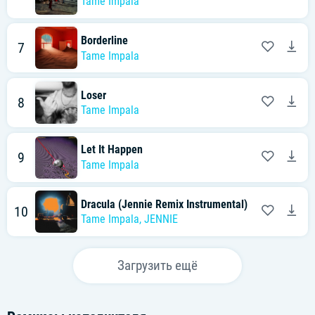
Tame Impala
Borderline
7
Tame Impala
Loser
8
Tame Impala
Let It Happen
9
Tame Impala
Dracula (Jennie Remix Instrumental)
10
Tame Impala
,
JENNIE
Загрузить ещё