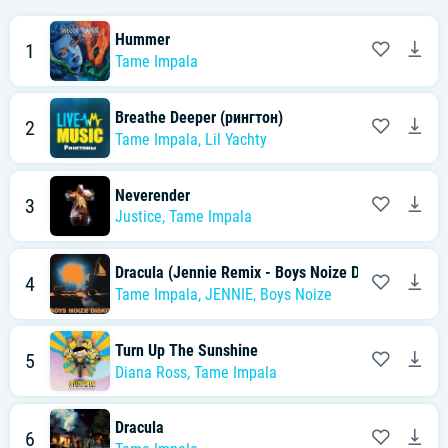
Hummer
1
Tame Impala
Breathe Deeper (рингтон)
2
Tame Impala
,
Lil Yachty
Neverender
3
Justice
,
Tame Impala
Dracula (Jennie Remix - Boys Noize Disko Version)
4
Tame Impala
,
JENNIE
,
Boys Noize
Turn Up The Sunshine
5
Diana Ross
,
Tame Impala
Dracula
6