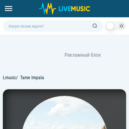
Dark
Mod
Lmusic
Tame Impala