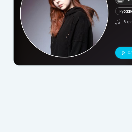
Русски
8 тр
С