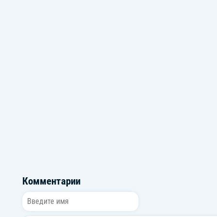
GucciMogucci
Jone$ Gri
Комментарии