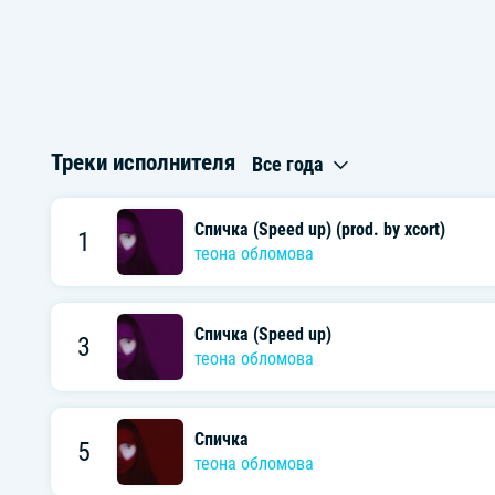
Треки исполнителя
Все года
Спичка (Speed up) (prod. by xcort)
1
теона обломова
Спичка (Speed up)
3
теона обломова
Спичка
5
теона обломова