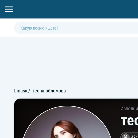
Lmusic
теона обломова
Исполни
те
424