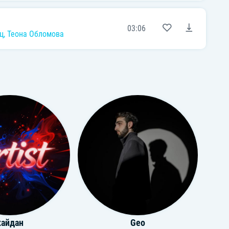
03:06
ц
,
Теона Обломова
кайдан
Geo