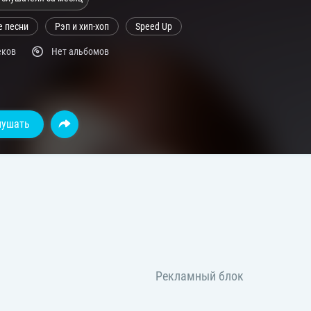
е песни
Рэп и хип-хоп
Speed Up
еков
Нет альбомов
лушать