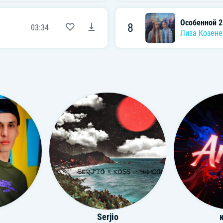
Особенной 2
8
03:34
Лиза Козене
Serjio