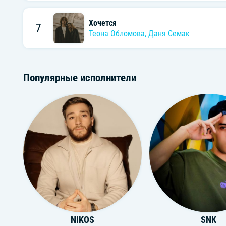
Хочется
7
Теона Обломова
,
Даня Семак
Популярные исполнители
NIKOS
SNK