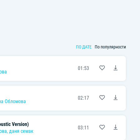
ПО ДАТЕ
По популярности
01:53
ова
02:17
на Обломова
ustic Version)
03:11
ова
,
даня семак