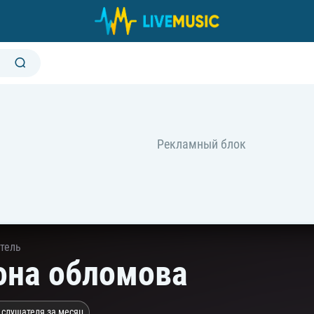
тель
она обломова
 слушателя за месяц