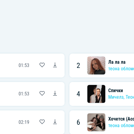
Ла ла ла
2
01:53
теона облом
Спички
4
01:53
Мичелз
,
Тео
Хочется (Aco
6
02:19
теона облом