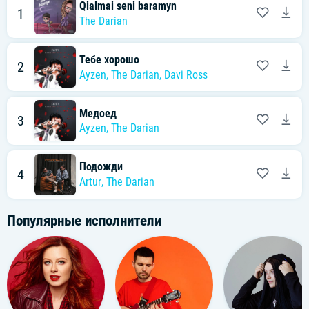
Qialmai seni baramyn
1
The Darian
Тебе хорошо
2
Ayzen
,
The Darian
,
Davi Ross
Медоед
3
Ayzen
,
The Darian
Подожди
4
Artur
,
The Darian
Популярные исполнители