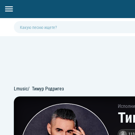
Lmusic
Тимур Родригез
Исполни
Ти
113