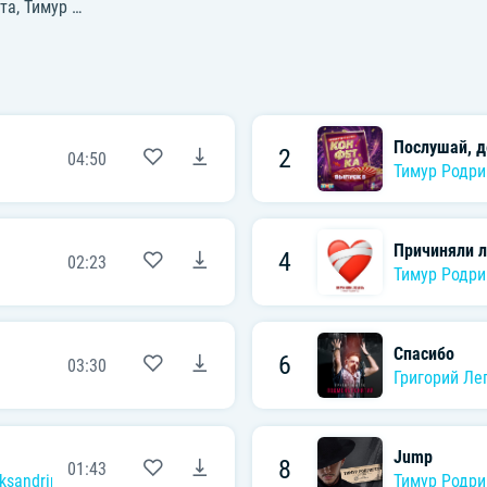
та
,
Тимур Родригез
,
Филипп Киркоров
,
Николай Басков
,
Зара
,
Люс
Послушай, д
2
04:50
Тимур Родри
Причиняли 
4
02:23
Тимур Родри
Спасибо
6
03:30
Григорий Ле
Jump
8
01:43
ksandrina
Тимур Родри