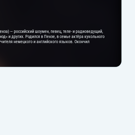
Пенза) — российский шоумен, певец, теле- и радиоведущий,
од» и других. Родился в Пензе, в семье актёра кукольного
чителя немецкого и английского языков. Окончил