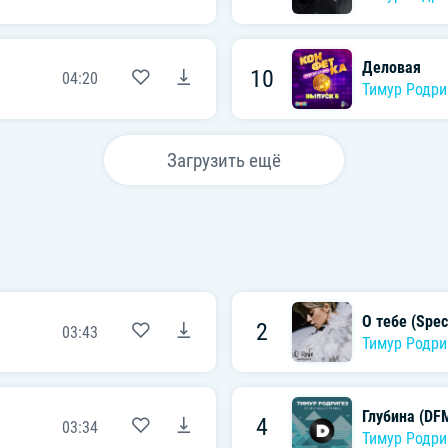
Деловая
10
04:20
Тимур Родри
Загрузить ещё
О тебе (Speci
2
03:43
Тимур Родри
Глубина (DF
4
03:34
Тимур Родри