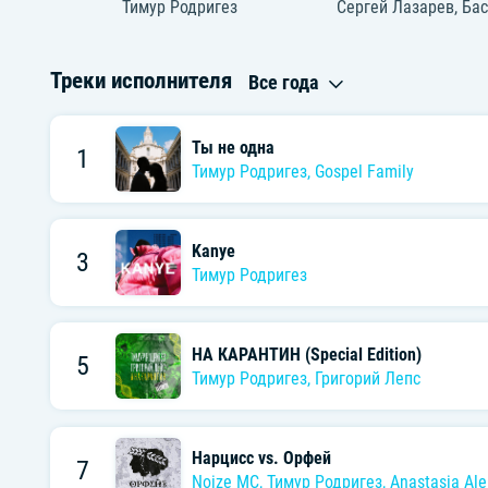
Тимур Родригез
Сергей Лазарев
,
Бас
Треки исполнителя
Все года
Ты не одна
1
Тимур Родригез
,
Gospel Family
Kanye
3
Тимур Родригез
НА КАРАНТИН (Special Edition)
5
Тимур Родригез
,
Григорий Лепс
Нарцисс vs. Орфей
7
Noize MC
,
Тимур Родригез
,
Anastasia Ale