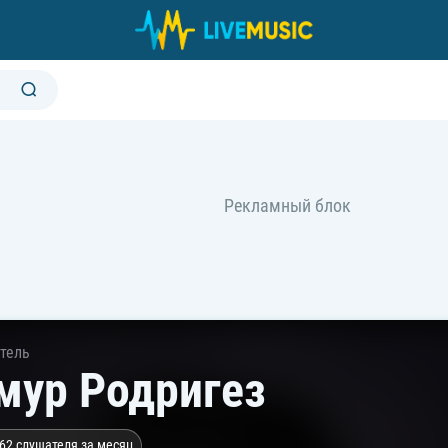
тель
мур Родригез
62 слушателя за месяц