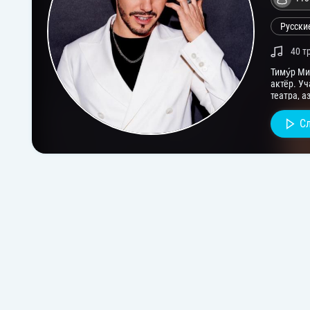
Русски
40 т
Тиму́р Ми
актёр. Уч
театра, 
пензенск
С