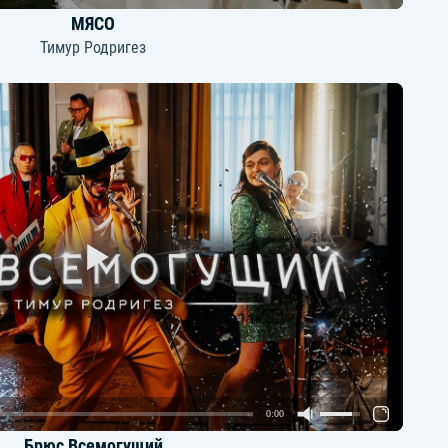
МЯСО
Тимур Родригез
0:00
Брюс Всемогущий