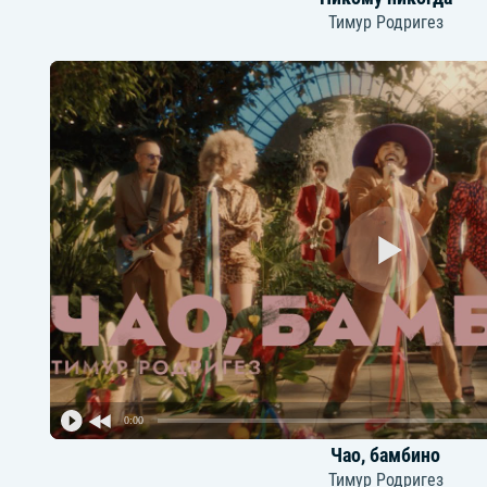
Тимур Родригез
0:00
Чао, бамбино
Тимур Родригез