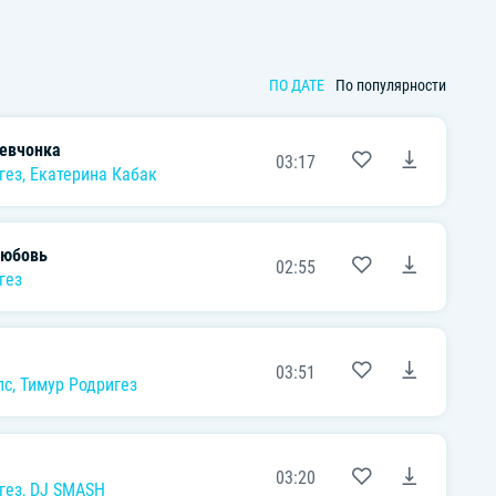
я Чеботина
,
Алсу
,
Анна Плетнёва Винтаж
,
Юлианна Караулова
,
Ва
ПО ДАТЕ
По популярности
евчонка
03:17
гез
,
Екатерина Кабак
любовь
02:55
гез
03:51
пс
,
Тимур Родригез
03:20
гез
,
DJ SMASH