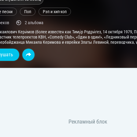
е песни
Поп
Рэп и хип-хоп
реков
2 альбома
каилович Кери́мов (более известен как Тиму́р Родри́гез, 14 октября 1979, 
астник телепроектов КВН, «Comedy Club», «Один в один!», «Ледниковый пери
азербайджанца Микаила Керимова и еврейки Златы Левиной, переводчика, у
ую среднюю школу № 67.
лушать