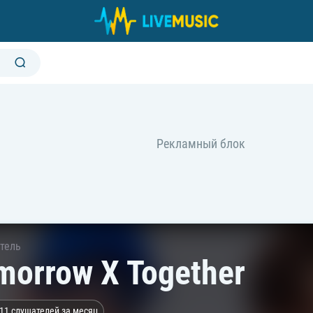
тель
morrow X Together
11 слушателей за месяц