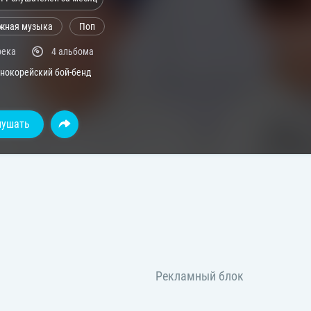
жная музыка
Поп
река
4 альбома
нокорейский бой-бенд
лушать