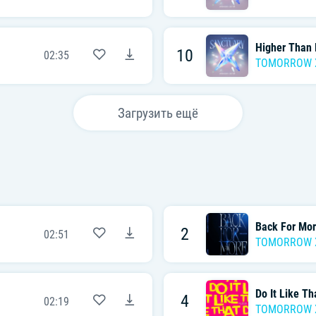
Higher Than
10
02:35
TOMORROW 
Загрузить ещё
Back For Mor
2
02:51
TOMORROW 
Do It Like T
4
02:19
TOMORROW 