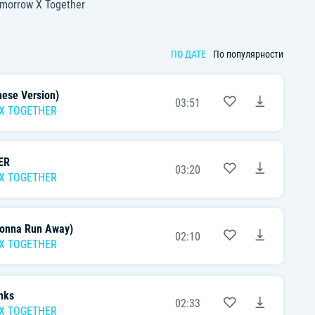
morrow X Together
ПО ДАТЕ
По популярности
ese Version)
03:51
X TOGETHER
ER
03:20
X TOGETHER
Gonna Run Away)
02:10
X TOGETHER
nks
02:33
X TOGETHER