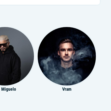
 Miguelo
Vram