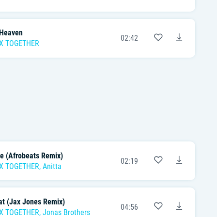
 Heaven
02:42
X TOGETHER
e (Afrobeats Remix)
02:19
X TOGETHER
,
Anitta
hat (Jax Jones Remix)
04:56
X TOGETHER
,
Jonas Brothers