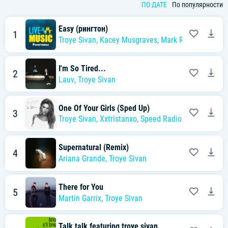
ПО ДАТЕ
По популярности
Easy (рингтон)
1
Troye Sivan
,
Kacey Musgraves
,
Mark Ronson
I'm So Tired...
2
Lauv
,
Troye Sivan
One Of Your Girls (Sped Up)
3
Troye Sivan
,
Xxtristanxo
,
Speed Radio
Supernatural (Remix)
4
Ariana Grande
,
Troye Sivan
There for You
5
Martin Garrix
,
Troye Sivan
Talk talk featuring troye sivan