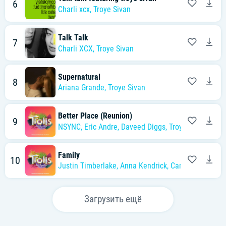
6
Charli xcx
,
Troye Sivan
Talk Talk
7
Charli XCX
,
Troye Sivan
Supernatural
8
Ariana Grande
,
Troye Sivan
Better Place (Reunion)
9
NSYNC
,
Eric Andre
,
Daveed Diggs
,
Troye Sivan
,
Kid 
Family
10
Justin Timberlake
,
Anna Kendrick
,
Camila Cabello
,
Загрузить ещё