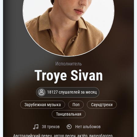
Исполнитель
Troye Sivan
18127 слушателей за месяц
Зарубежная музыка
Поп
Саундтреки
Танцевальная
38 треков
Нет альбомов
Австралийский певец, автор песен, актёр, видеоблогер.