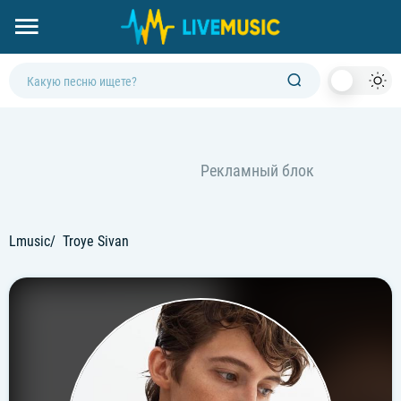
Dark
Mod
Lmusic
Troye Sivan