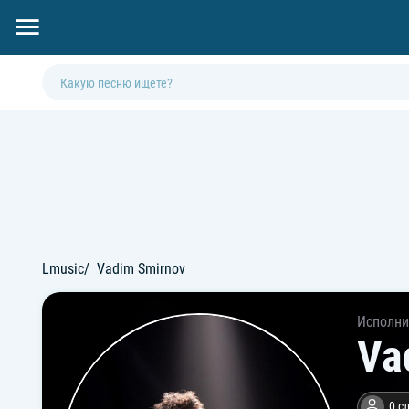
Lmusic
Vadim Smirnov
Исполни
Va
0 с