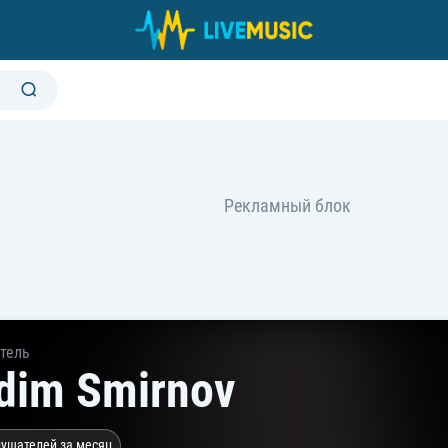
тель
dim Smirnov
лушателей за месяц