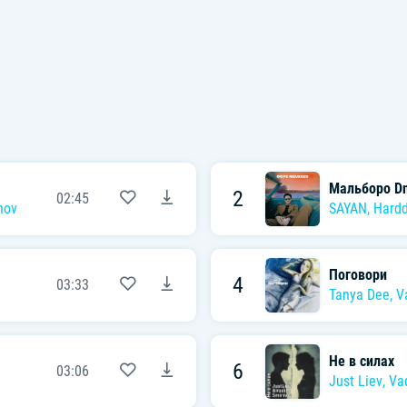
Мальборо Dn
2
02:45
nov
SAYAN
,
Hard
Поговори
4
03:33
Tanya Dee
,
V
Не в силах
6
03:06
Just Liev
,
Va