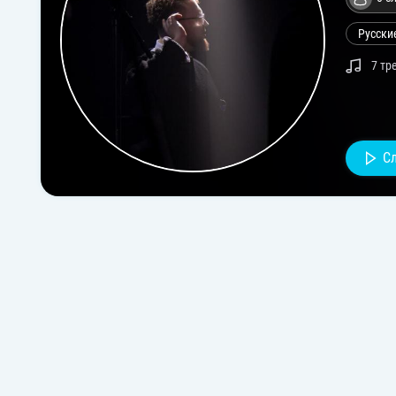
Русски
7 тр
С