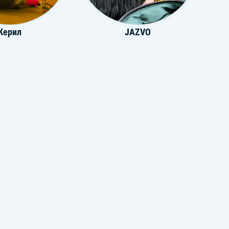
Керил
JAZVO
ADI
SHOTA