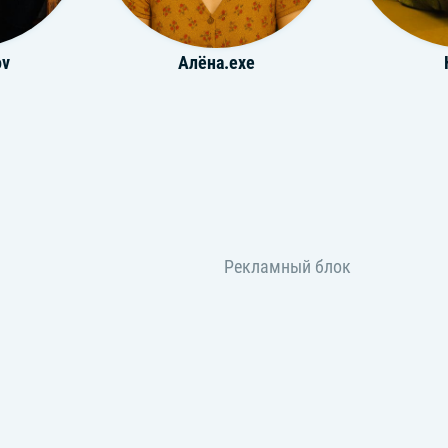
ov
Алёна.exe
ко
Валентина Железная