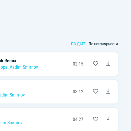
ПО ДАТЕ
По популярности
b Remix
02:15
dope
,
Vadim Smirnov
03:12
adim Smirnov
04:27
dim Smirnov