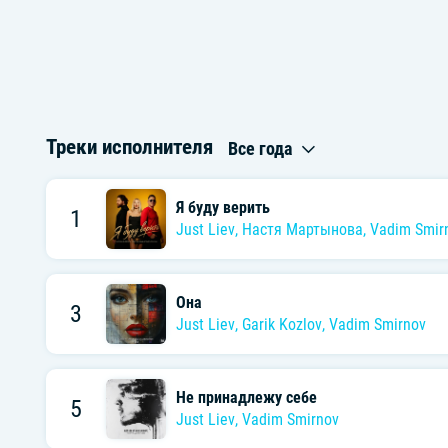
Треки исполнителя
Все года
Я буду верить
1
Just Liev
,
Настя Мартынова
,
Vadim Smir
Она
3
Just Liev
,
Garik Kozlov
,
Vadim Smirnov
Не принадлежу себе
5
Just Liev
,
Vadim Smirnov