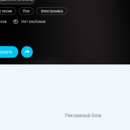
е песни
Поп
Электроника
еков
Нет альбомов
лушать