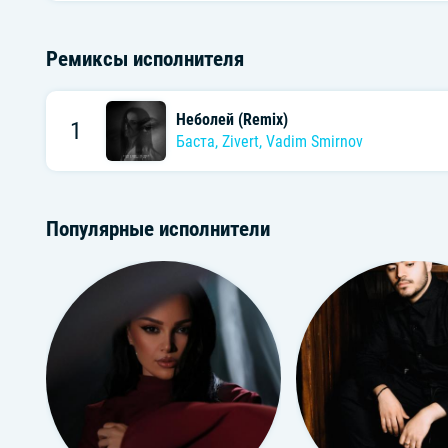
Ремиксы исполнителя
Неболей (Remix)
1
Баста
,
Zivert
,
Vadim Smirnov
Популярные исполнители