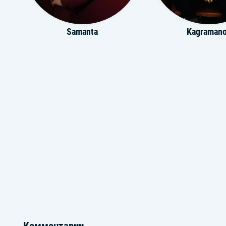
Samanta
Kagraman
Yoldiz
Илья Ник