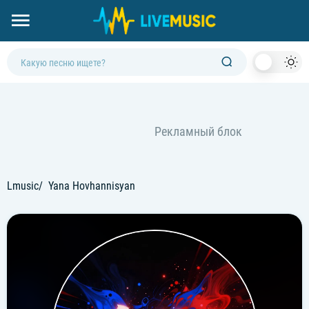
Dark
Mod
Lmusic
Yana Hovhannisyan