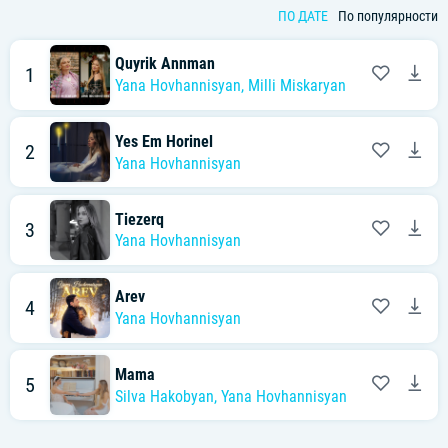
ПО ДАТЕ
По популярности
Quyrik Annman
1
Yana Hovhannisyan
,
Milli Miskaryan
Yes Em Horinel
2
Yana Hovhannisyan
Tiezerq
3
Yana Hovhannisyan
Arev
4
Yana Hovhannisyan
Mama
5
Silva Hakobyan
,
Yana Hovhannisyan