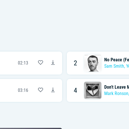
No Peace (Fe
2
02:13
Sam Smith
,
Y
Don't Leave 
4
03:16
Mark Ronson