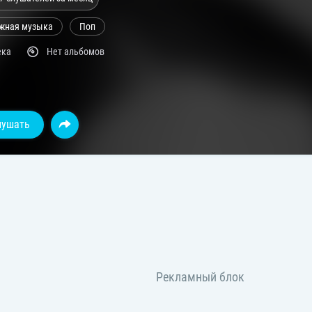
жная музыка
Поп
ека
Нет альбомов
лушать