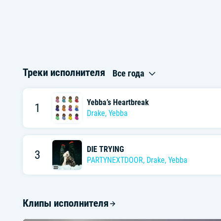
Треки исполнителя
Все года
Yebba’s Heartbreak
1
Drake
,
Yebba
DIE TRYING
3
PARTYNEXTDOOR
,
Drake
,
Yebba
Клипы исполнителя