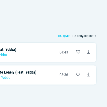
ПО ДАТЕ
По популярности
at. Yebba)
04:43
ebba
Me Lonely (Feat. Yebba)
03:36
,
Yebba