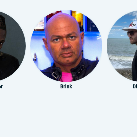
or
Brink
D