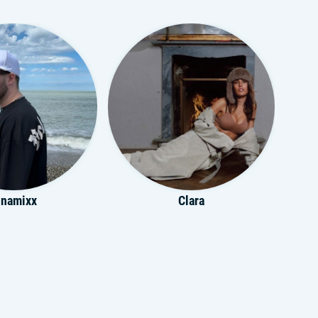
inamixx
Clara