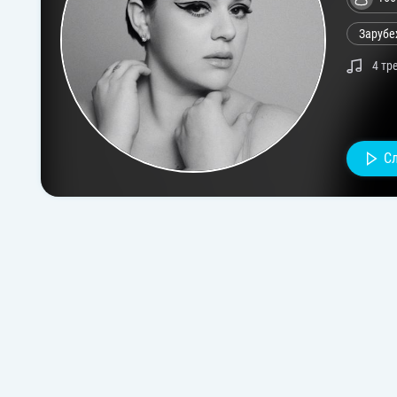
Зарубе
4 тр
С