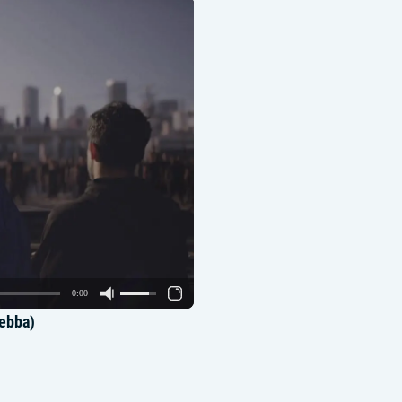
0:00
Yebba)