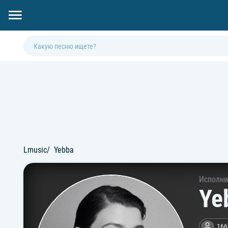
Lmusic
Yebba
Исполни
Ye
166