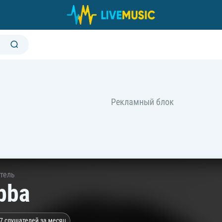
тель
bba
7 слушателей за месяц