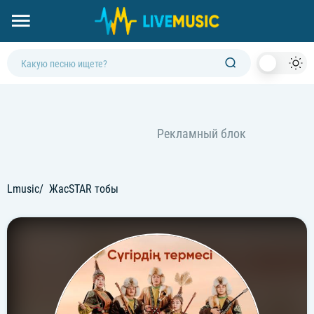
Dark
Mod
Lmusic
ЖасSTAR тобы