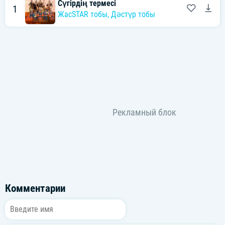
Сүгірдің термесі
1
ЖасSTAR тобы
,
Дәстүр тобы
Комментарии