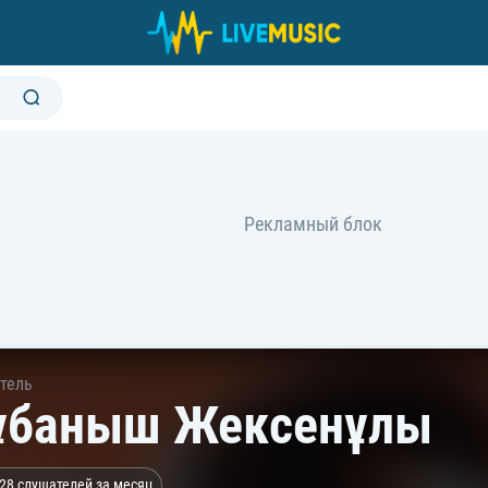
тель
баныш Жексенұлы
28 слушателей за месяц