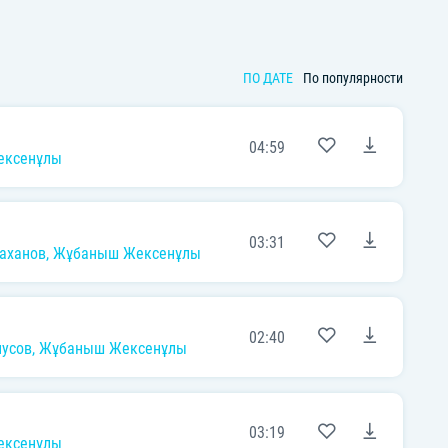
ПО ДАТЕ
По популярности
04:59
ексенұлы
03:31
аханов
,
Жұбаныш Жексенұлы
02:40
нусов
,
Жұбаныш Жексенұлы
03:19
ексенұлы