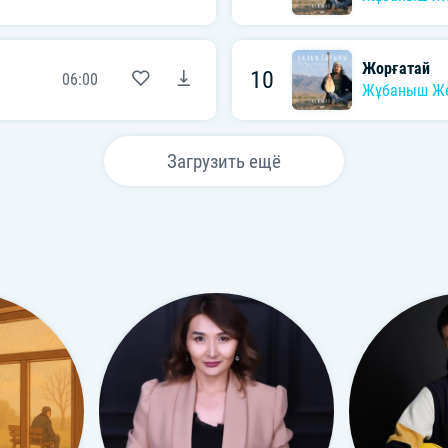
Жорғатай
10
06:00
Жұбаныш Ж
Загрузить ещё