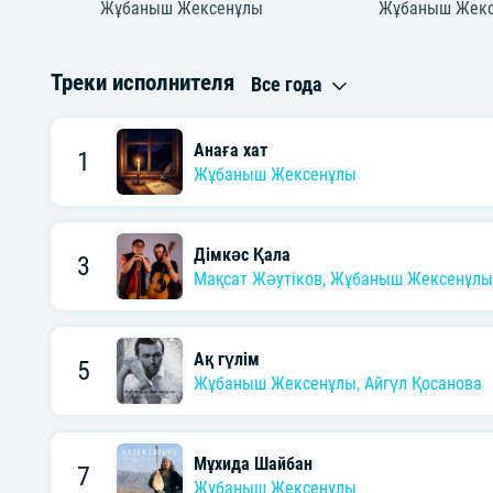
Жұбаныш Жексенұлы
Жұбаныш Жек
Треки исполнителя
Все года
Анаға хат
1
Жұбаныш Жексенұлы
Дімкәс Қала
3
Мақсат Жәутіков
,
Жұбаныш Жексенұлы
Ақ гүлім
5
Жұбаныш Жексенұлы
,
Айгүл Қосанова
Мұхида Шайбан
7
Жұбаныш Жексенұлы