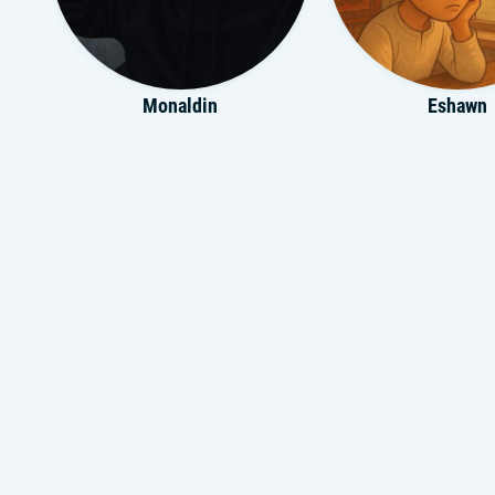
Monaldin
Eshawn
Бақытжан Мұстафаев
J&S Тоб