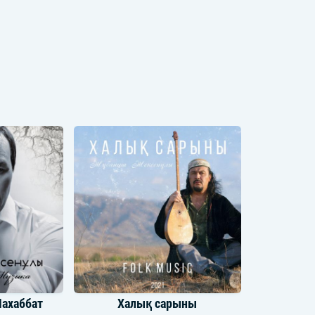
Махаббат
Халық сарыны