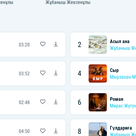
сенұлы
Жұбаныш Жексенұлы
Асыл ана
2
03:20
Жұбаныш Ж
Сыр
4
03:52
Мырзахан М
Роман
6
02:48
Мирас Жугу
Гүлдариға
8
04:50
Жұбаныш Ж