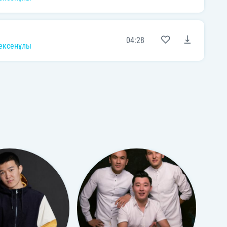
04:28
ексенұлы