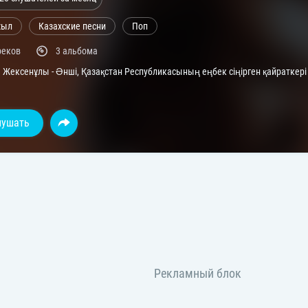
жыл
Казахские песни
Поп
реков
3 альбома
Жексенұлы - Әнші, Қазақстан Республикасының еңбек сіңірген қайраткері
лушать