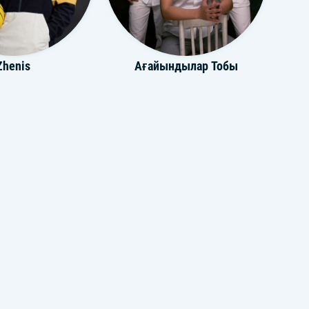
Zhenis
Ағайындылар Тобы
ндылар Тобы
Nurmuhammed Jaqyp