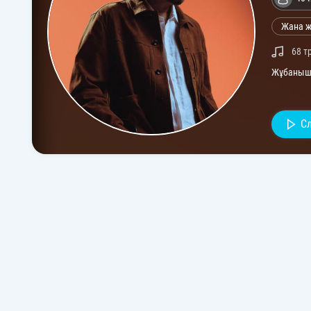
Жана 
68 т
Жұбаныш 
С