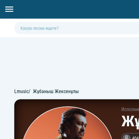
Lmusic
Жұбаныш Жексенұлы
Исполни
Жұ
404