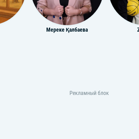
Мереке Қалбаева
ы
МАНАБИ
Ағайы