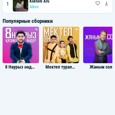
Koktem Aru
1
AIkon
Популярные сборники
8 Наурыз әндер жинағы
Мектеп туралы әндер
Жаным сол!