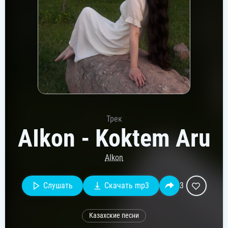
Трек
AIkon - Koktem Aru
AIkon
Слушать
Скачать mp3
3
Казахские песни