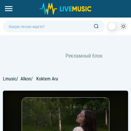
Dark
Mod
Lmusic
AIkon
Koktem Aru