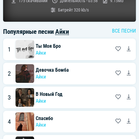
175
скачиваний
Длительность -
03:58
9.15Mb
Битрейт
320 kb/s
Популярные песни
Айки
ВСЕ ПЕСНИ
Ты Моя Бро
1
Айки
Девочка Бомба
2
Айки
В Новый Год
3
Айки
Спасибо
4
Айки