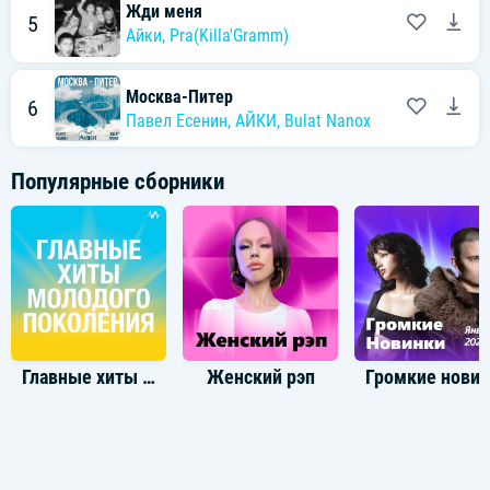
Жди меня
5
Айки
,
Pra(Killa'Gramm)
Москва-Питер
6
Павел Есенин
,
АЙКИ
,
Bulat Nanox
Популярные сборники
Главные хиты молодого поколения
Женский рэп
Громкие новинки: Янв