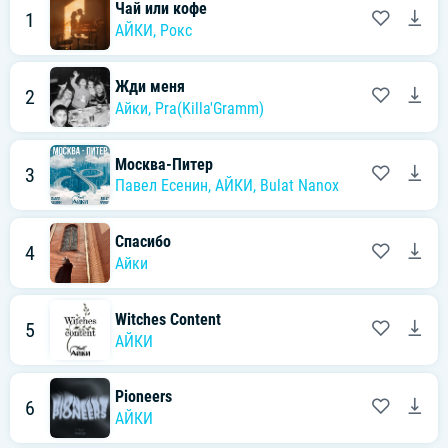
Чай или кофе
1
АЙКИ
,
Рокс
Жди меня
2
Айки
,
Pra(Killa'Gramm)
Москва-Питер
3
Павел Есенин
,
АЙКИ
,
Bulat Nanox
Спасибо
4
Айки
Witches Content
5
АЙКИ
Pioneers
6
АЙКИ