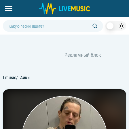
Dark
Mod
Lmusic
Айки