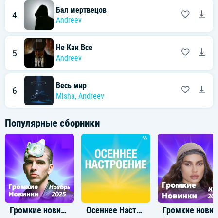
Бал мертвецов
4
Andreev
Не Как Все
5
Andreev
Весь мир
6
Misha
,
Andreev
Популярные сборники
Громкие новинки: Ноябрь 2025
Осеннее Настроение
Громкие новинки: И