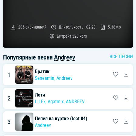
205
скачиваний
Длительность -
02:20
5.38Mb
Битрейт
320 kb/s
Популярные песни
Andreev
ВСЕ ПЕСНИ
Братик
1
Seneamin
,
Andreev
Лети
2
Lil Ex
,
Agatmix
,
ANDREEV
Пепел на куртке (feat 84)
3
Andreev