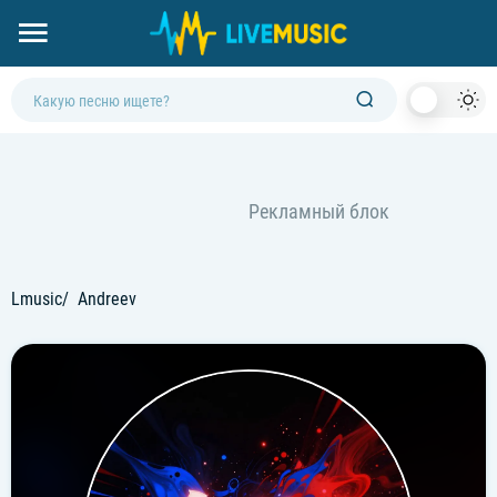
Dark
Mod
Lmusic
Andreev