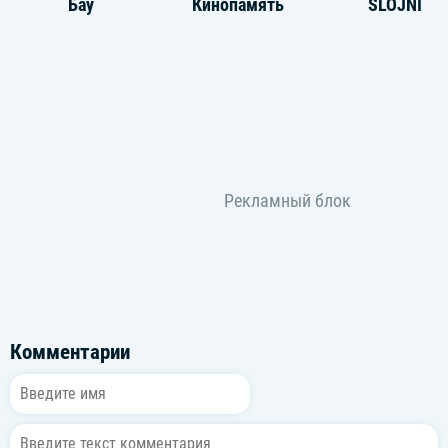
Бау
Кинопамять
SLOJNI
Комментарии