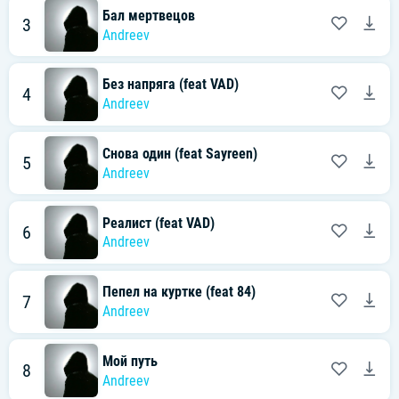
Бал мертвецов
3
Andreev
Без напряга (feat VAD)
4
Andreev
Снова один (feat Sayreen)
5
Andreev
Реалист (feat VAD)
6
Andreev
Пепел на куртке (feat 84)
7
Andreev
Мой путь
8
Andreev