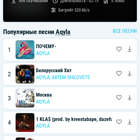
466
скачиваний
Длительность -
02:15
5.50Mb
Битрейт
320 kb/s
Популярные песни
Aqyla
ВСЕ ПЕСНИ
ПОЧЕМУ-
1
AQYLA
Белорусский Хит
2
AQYLA
,
ARTEM SHILOVETS
Москва
3
AQYLA
1 KLA$ (prod. by kreestabape, dazeful)
4
AQYLA