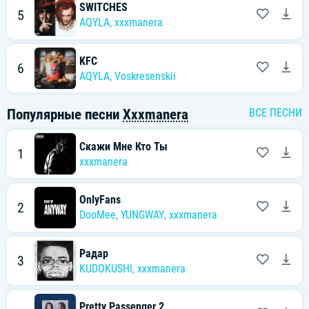
SWITCHES
5
AQYLA
,
xxxmanera
KFC
6
AQYLA
,
Voskresenskii
Популярные песни
Xxxmanera
ВСЕ ПЕСНИ
Скажи Мне Кто Ты
1
xxxmanera
OnlyFans
2
DooMee
,
YUNGWAY
,
xxxmanera
Радар
3
KUDOKUSHI
,
xxxmanera
Pretty Passenger 2