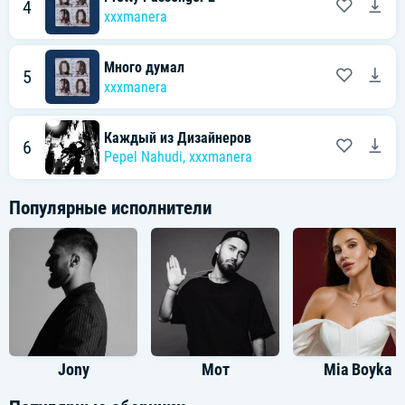
4
xxxmanera
Много думал
5
xxxmanera
Каждый из Дизайнеров
6
Pepel Nahudi
,
xxxmanera
Популярные исполнители
Jony
Мот
Mia Boyka