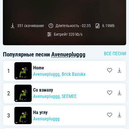
351
скачивание
Длительность -
02:35
6.19Mb
Битрейт
320 kb/s
Популярные песни
Avenuepluggg
ВСЕ ПЕСНИ
Home
1
Avenuepluggg
,
Brick Bazuka
Со взмаху
2
Avenuepluggg
,
SEEMEE
На углу
3
Avenuepluggg