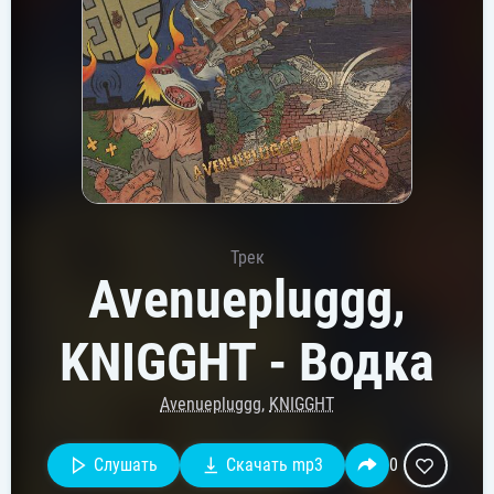
Трек
Avenuepluggg,
KNIGGHT - Водка
Avenuepluggg
,
KNIGGHT
Слушать
Скачать mp3
0