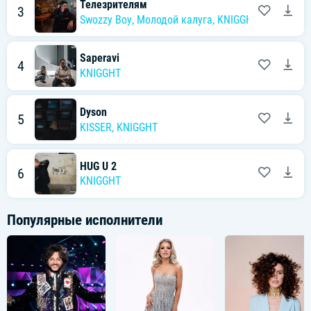
Телезрителям
3
Swozzy Boy
,
Молодой калуга
,
KNIGGHT
Saperavi
4
KNIGGHT
Dyson
5
KISSER
,
KNIGGHT
HUG U 2
6
KNIGGHT
Популярные исполнители