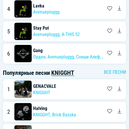
Lavka
4
Avenuepluggg
Stay Put
5
Avenuepluggg
,
A-THIS 52
Gang
6
Орден
,
Avenuepluggg
,
Сонши Алеф
,
Jone$ Grifa
,
P
Популярные песни
KNIGGHT
ВСЕ ПЕСНИ
GENACVALE
1
KNIGGHT
Halving
2
KNIGGHT
,
Brick Bazuka