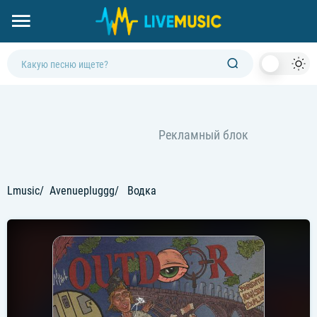
Dark
Mod
Lmusic
Avenuepluggg
Водка