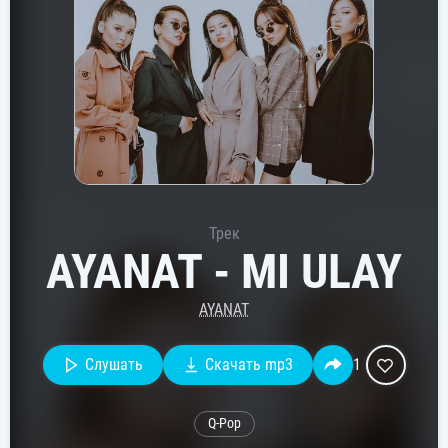
Трек
AYANAT - MI ULAY
AYANAT
Слушать
Скачать mp3
1
Q-Pop