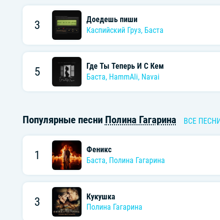
Доедешь пиши
3
Каспийский Груз
,
Баста
Где Ты Теперь И С Кем
5
Баста
,
HammAli
,
Navai
Популярные песни
Полина Гагарина
ВСЕ ПЕСН
Феникс
1
Баста
,
Полина Гагарина
Кукушка
3
Полина Гагарина