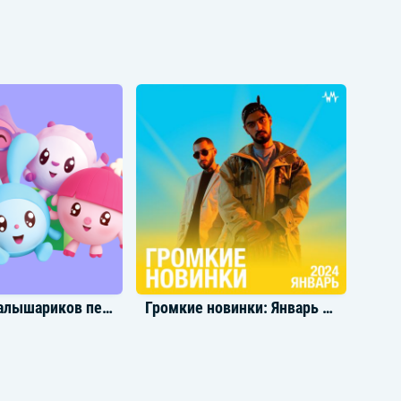
ор Крид
Shaman
Песни из Малышариков песни из мультфильма
Громкие новинки: Январь 2024