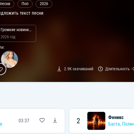
 песни
Поп
2026
дложить текст песни
Громкие новинки: Июль 2026
2026 год
ли:
2.9K
скачиваний
Длительность -
Феникс
2
03:37
ve
Баста
,
Полин