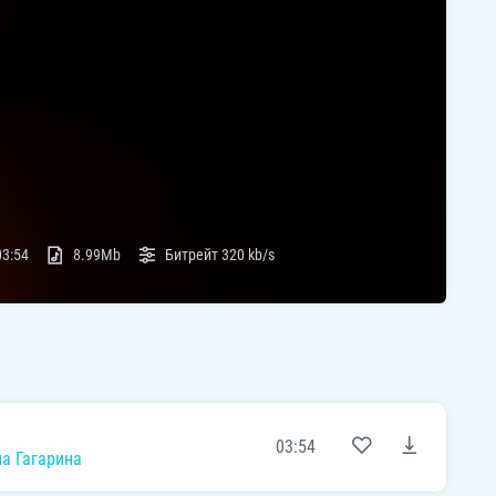
03:54
8.99Mb
Битрейт
320 kb/s
03:54
а Гагарина