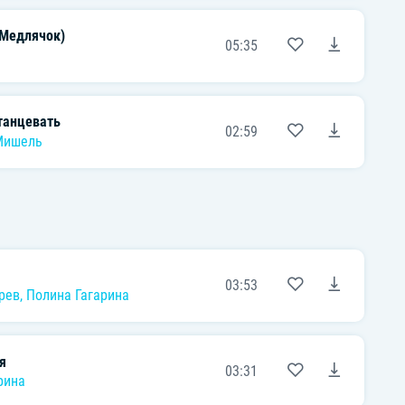
(Медлячок)
05:35
 танцевать
02:59
Мишель
03:53
рев
,
Полина Гагарина
я
03:31
рина