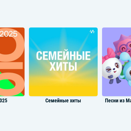
Стас Михайлов
Ег
025
Семейные хиты