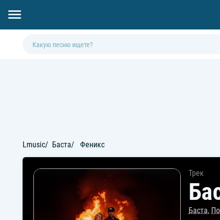
Lmusic
Баста
Феникс
Трек
Ба
Баста
,
По