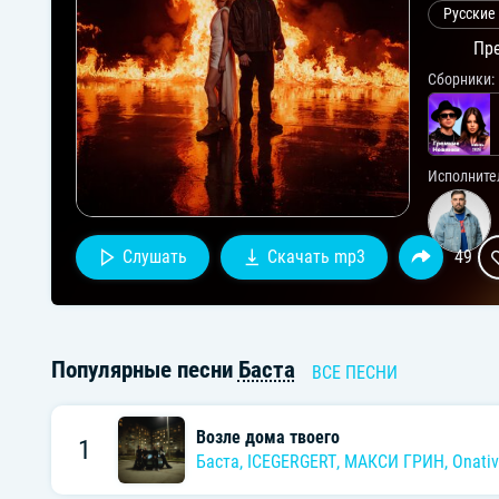
Русские
Пре
Сборники:
Исполните
Слушать
Скачать mp3
49
Популярные песни
Баста
ВСЕ ПЕСНИ
Возле дома твоего
1
Баста
,
ICEGERGERT
,
МАКСИ ГРИН
,
Onati