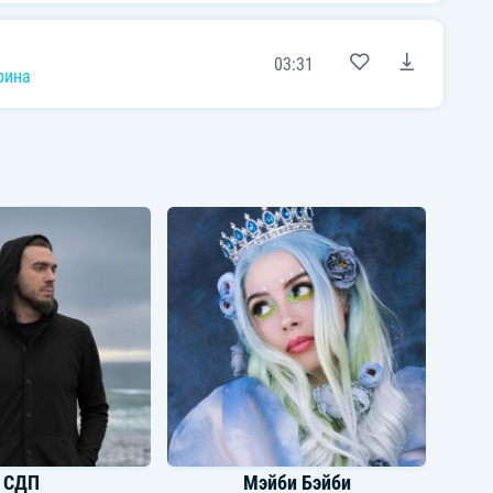
03:31
рина
СДП
Мэйби Бэйби