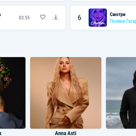
а
Смотри
6
03:55
Полина Гага
к
Anna Asti