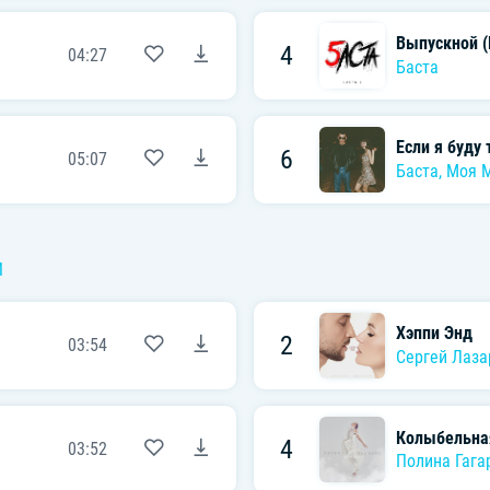
Выпускной 
4
04:27
Баста
Если я буду
6
05:07
Баста
,
Моя 
И
Хэппи Энд
2
03:54
Сергей Лаза
Колыбельна
4
03:52
Полина Гага