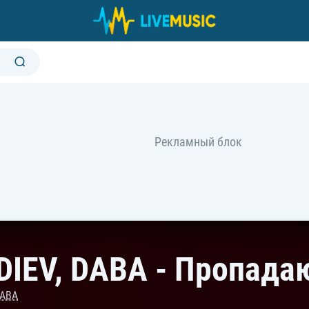
DIEV, DABA - Пропада
ABA