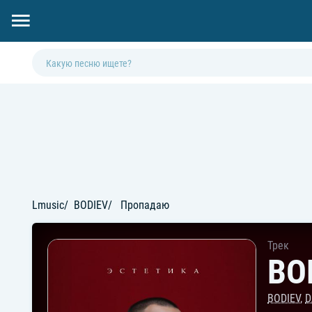
Lmusic
BODIEV
Пропадаю
Трек
BO
BODIEV
,
D