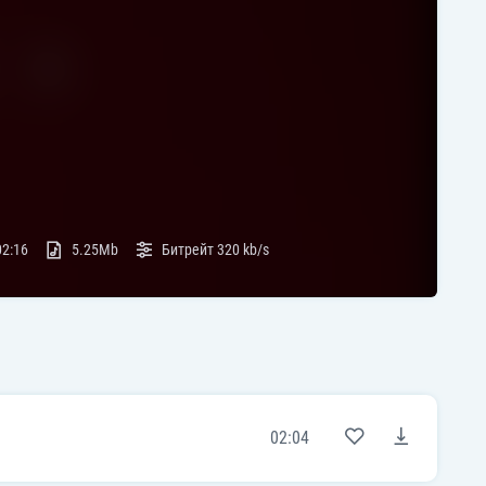
02:16
5.25Mb
Битрейт
320 kb/s
02:04