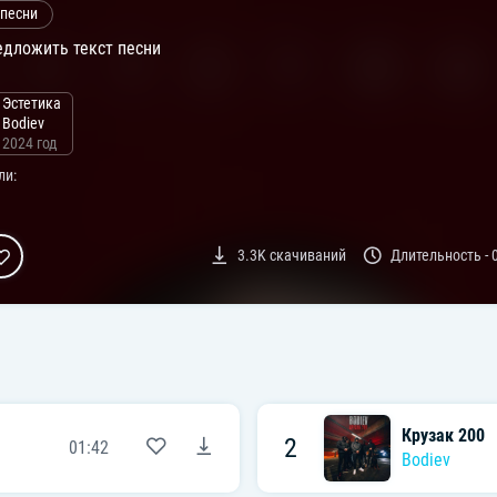
 песни
дложить текст песни
Эстетика
Bodiev
2024 год
ли:
3.3K
скачиваний
Длительность -
Крузак 200
2
01:42
Bodiev