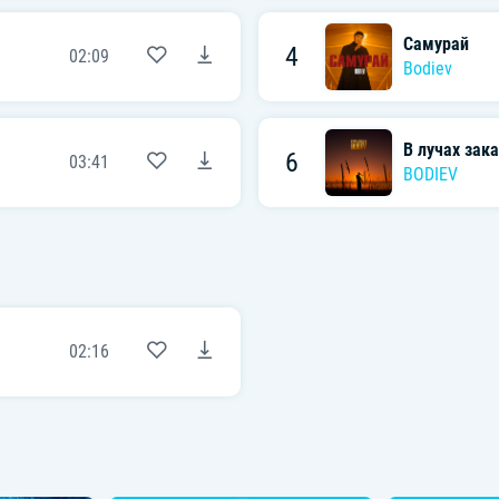
Самурай
4
02:09
Bodiev
В лучах зак
6
03:41
BODIEV
02:16