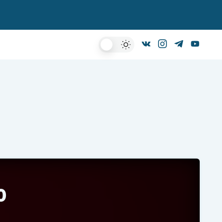
Dark
Mode
ю