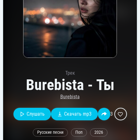
Трек
Burebista - Ты
Burebista
Слушать
Скачать mp3
3
Русские песни
Поп
2026