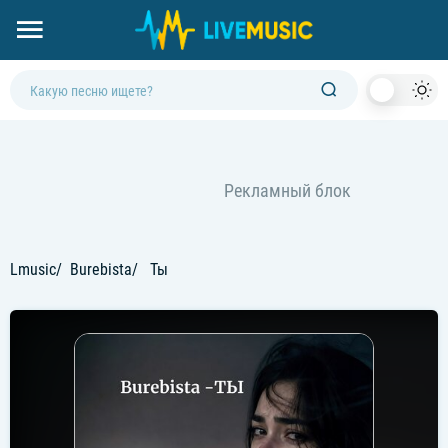
Dark
Mod
Lmusic
Burebista
Ты