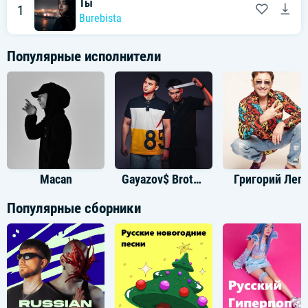
Ты
1
Burebista
Популярные исполнители
Macan
Gayazov$ Brother$
Григорий Леп
Популярные сборники