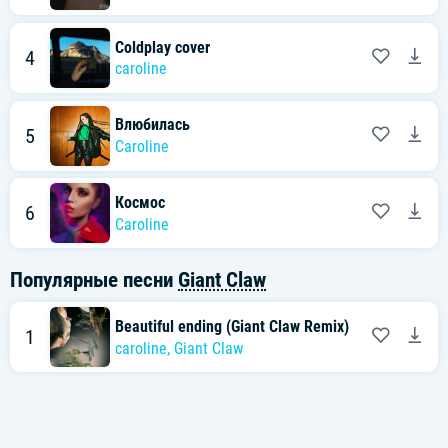
Coldplay cover
4
caroline
Влюбилась
5
Caroline
Космос
6
Caroline
Популярные песни
Giant Claw
Beautiful ending (Giant Claw Remix)
1
caroline
,
Giant Claw