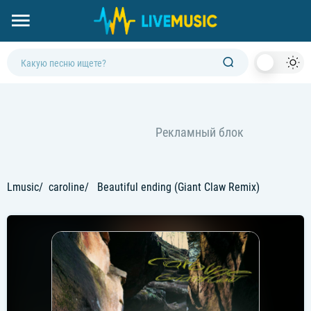
Dark
Mod
Lmusic
caroline
Beautiful ending (Giant Claw Remix)