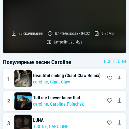
39
скачиваний
Длительность -
04:02
9.76Mb
Битрейт
320 kb/s
Популярные песни
Caroline
ВСЕ ПЕСНИ
Beautiful ending (Giant Claw Remix)
1
caroline
,
Giant Claw
Tell me I never knew that
2
caroline
,
Caroline Polachek
LUNA
3
TiSONE
,
CAROLINE