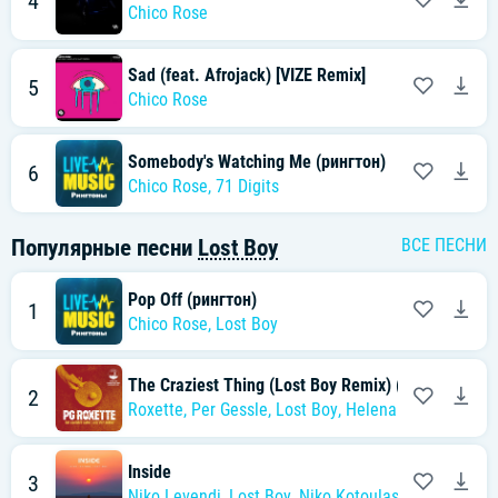
4
Chico Rose
Sad (feat. Afrojack) [VIZE Remix]
5
Chico Rose
Somebody's Watching Me (рингтон)
6
Chico Rose
,
71 Digits
Популярные песни
Lost Boy
ВСЕ ПЕСНИ
Pop Off (рингтон)
1
Chico Rose
,
Lost Boy
The Craziest Thing (Lost Boy Remix) (Official Son
2
Roxette
,
Per Gessle
,
Lost Boy
,
Helena Josefsson
,
D
Inside
3
Niko Levendi
,
Lost Boy
,
Niko Kotoulas