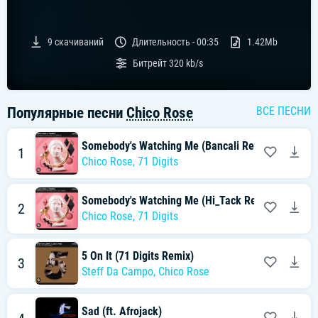
9
скачиваний
Длительность -
00:35
1.42Mb
Битрейт
320 kb/s
Популярные песни
Chico Rose
ВСЕ ПЕСНИ
Somebody's Watching Me (Bancali Remix)
1
Chico Rose
,
71 Digits
Somebody's Watching Me (Hi_Tack Remix)
2
Chico Rose
,
71 Digits
5 On It (71 Digits Remix)
3
Steff Da Campo
,
Chico Rose
Sad (ft. Afrojack)