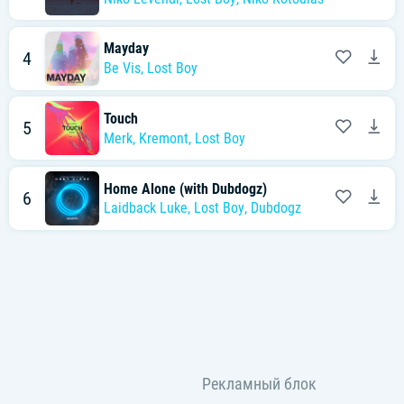
Mayday
4
Be Vis
,
Lost Boy
Touch
5
Merk
,
Kremont
,
Lost Boy
Home Alone (with Dubdogz)
6
Laidback Luke
,
Lost Boy
,
Dubdogz