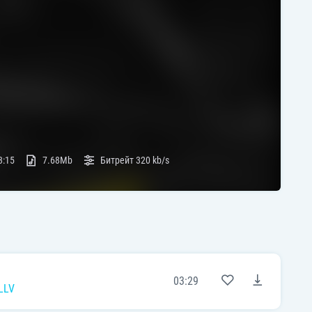
3:15
7.68Mb
Битрейт
320 kb/s
03:29
LLV