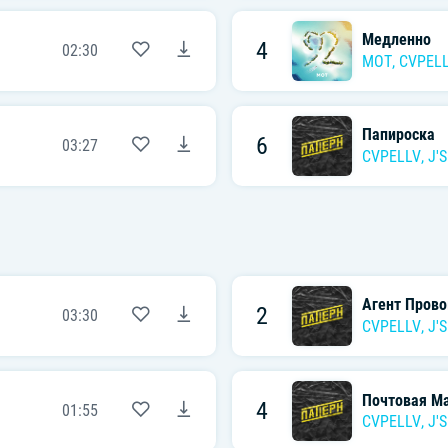
Медленно
4
02:30
MOT
,
CVPEL
Папироска
6
03:27
CVPELLV
,
J'
Агент Прово
2
03:30
CVPELLV
,
J'
Почтовая М
4
01:55
CVPELLV
,
J'