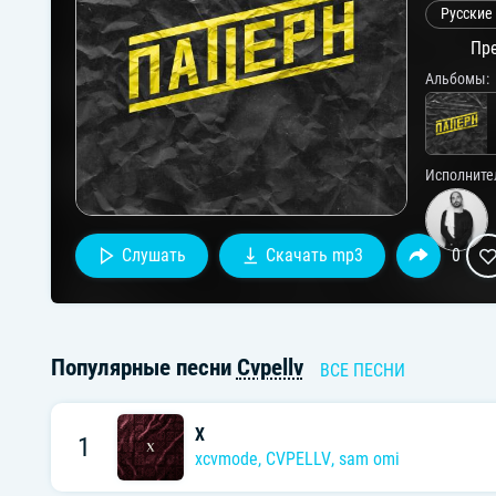
Русские
Пре
Альбомы:
Исполните
Слушать
Скачать mp3
0
Популярные песни
Cvpellv
ВСЕ ПЕСНИ
X
1
xcvmode
,
CVPELLV
,
sam omi