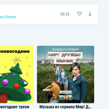
03:35
Suis Roman
овогодние треки
Музыка из сериала Мир! Дружба! Жвачка! Часть 2