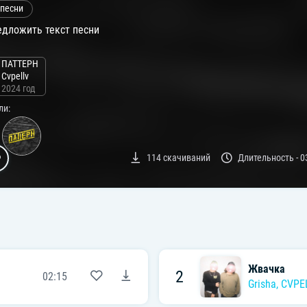
 песни
дложить текст песни
ПАТТЕРН
Cvpellv
2024 год
ли:
114
скачиваний
Длительность -
0
Жвачка
2
02:15
Grisha
,
CVPE