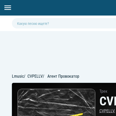
Lmusic
CVPELLV
Агент Провокатор
Трек
CV
CVPELLV