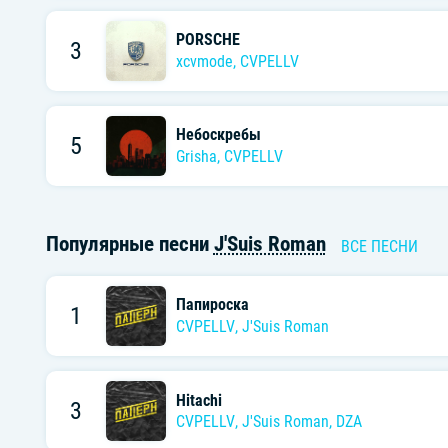
PORSCHE
3
xcvmode
,
CVPELLV
Небоскребы
5
Grisha
,
CVPELLV
Популярные песни
J'Suis Roman
ВСЕ ПЕСНИ
Папироска
1
CVPELLV
,
J'Suis Roman
Hitachi
3
CVPELLV
,
J'Suis Roman
,
DZA