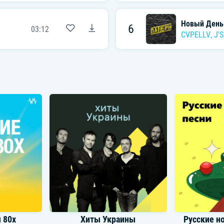
Новый День
6
03:12
CVPELLV
,
J'
 80х
Хиты Украины
Русские н