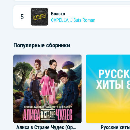
Болото
5
CVPELLV
,
J'Suis Roman
Популярные сборники
Алиса в Стране Чудес (Оригинальный саундтреки к фильму)
Русские хиты