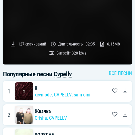
127
скачиваний
Длительность -
02:35
6.15Mb
Битрейт
320 kb/s
Популярные песни
Cvpellv
ВСЕ ПЕСНИ
X
1
xcvmode
,
CVPELLV
,
sam omi
Жвачка
2
Grisha
,
CVPELLV
PORSCHE