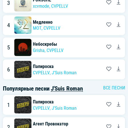
3
xcvmode
,
CVPELLV
Медленно
4
MOT
,
CVPELLV
Небоскребы
5
Grisha
,
CVPELLV
Папироска
6
CVPELLV
,
J'Suis Roman
Популярные песни
J'Suis Roman
ВСЕ ПЕСНИ
Папироска
1
CVPELLV
,
J'Suis Roman
Агент Провокатор
2