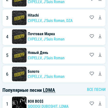
CVPELLV
,
J'Suis Roman
Hitachi
3
CVPELLV
,
J'Suis Roman
,
DZA
Почтовая Марка
4
CVPELLV
,
J'Suis Roman
Новый День
5
CVPELLV
,
J'Suis Roman
Болото
6
CVPELLV
,
J'Suis Roman
Популярные песни
LDMA
ВСЕ ПЕСНИ
8O8 BO$$
1
SIDODGI DUBOSHIT
,
LDMA