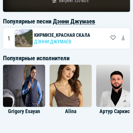
Битрейт
320 kb/s
Популярные песни
Дэнни Джумаев
КИРМИЗЕ_КРАСНАЯ СКАЛА
1
ДЭННИ ДЖУМАЕВ
Популярные исполнители
Grigory Esayan
Alina
Артур Саркися