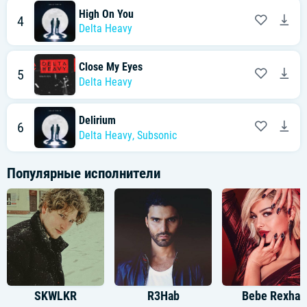
High On You
4
Delta Heavy
Close My Eyes
5
Delta Heavy
Delirium
6
Delta Heavy
,
Subsonic
Популярные исполнители
SKWLKR
R3Hab
Bebe Rexha