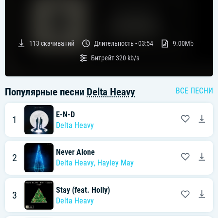
113
скачиваний
Длительность -
03:54
9.00Mb
Битрейт
320 kb/s
Популярные песни
Delta Heavy
ВСЕ ПЕСНИ
E-N-D
1
Delta Heavy
Never Alone
2
Delta Heavy
,
Hayley May
Stay (feat. Holly)
3
Delta Heavy