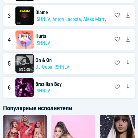
Blame
3
ISHNLV
,
Anton Lacosta
,
Aleks Marty
Hurts
4
ISHNLV
On & On
5
DJ Quba
,
ISHNLV
Brazilian Boy
6
ISHNLV
Популярные исполнители