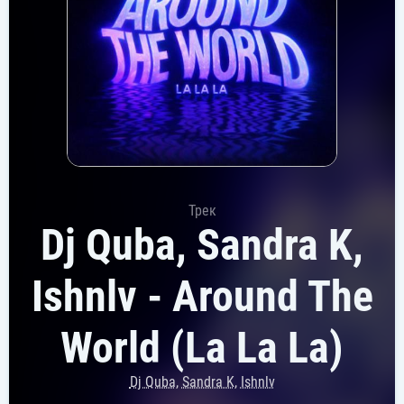
Трек
Dj Quba, Sandra K,
Ishnlv - Around The
World (La La La)
Dj Quba
,
Sandra K
,
Ishnlv