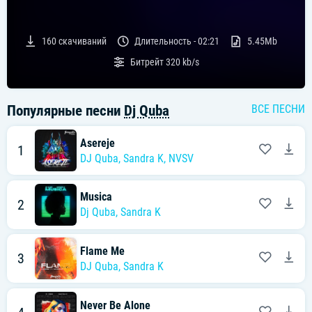
160
скачиваний
Длительность -
02:21
5.45Mb
Битрейт
320 kb/s
Популярные песни
Dj Quba
ВСЕ ПЕСНИ
Asereje
1
DJ Quba
,
Sandra K
,
NVSV
Musica
2
Dj Quba
,
Sandra K
Flame Me
3
DJ Quba
,
Sandra K
Never Be Alone