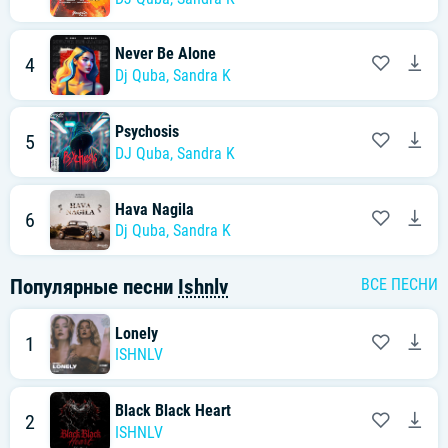
Never Be Alone
4
Dj Quba
,
Sandra K
Psychosis
5
DJ Quba
,
Sandra K
Hava Nagila
6
Dj Quba
,
Sandra K
Популярные песни
Ishnlv
ВСЕ ПЕСНИ
Lonely
1
ISHNLV
Black Black Heart
2
ISHNLV