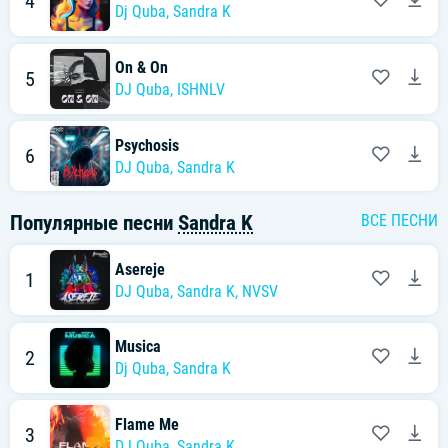
4
Dj Quba
,
Sandra K
On & On
5
DJ Quba
,
ISHNLV
Psychosis
6
DJ Quba
,
Sandra K
Популярные песни
Sandra K
ВСЕ ПЕСНИ
Asereje
1
DJ Quba
,
Sandra K
,
NVSV
Musica
2
Dj Quba
,
Sandra K
Flame Me
3
DJ Quba
,
Sandra K