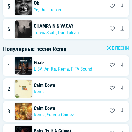
Ok
5
Ye,
Don Toliver
CHAMPAIN & VACAY
6
Travis Scott
,
Don Toliver
Популярные песни
Rema
ВСЕ ПЕСНИ
Goals
1
LISA
,
Anitta
,
Rema
,
FIFA Sound
Calm Down
2
Rema
Calm Down
3
Rema
,
Selena Gomez
Baby (Is It A Crime)