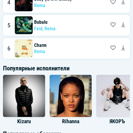
4
Rema
Bubalu
5
Feid
,
Rema
Charm
6
Rema
Популярные исполнители
Kizaru
Rihanna
ЯКОРЪ