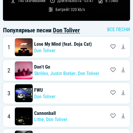
140
скачиваний
Длительность -
03:47
8.73Mb
Битрейт
320 kb/s
Популярные песни
Don Toliver
ВСЕ ПЕСНИ
Lose My Mind (feat. Doja Cat)
1
Don Toliver
Don’t Go
2
Skrillex
,
Justin Bieber
,
Don Toliver
FWU
3
Don Toliver
Cannonball
4
Lithe
,
Don Toliver