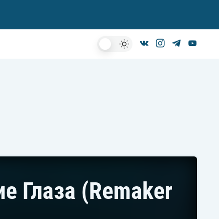
Dark
Mode
ие Глаза (Remaker