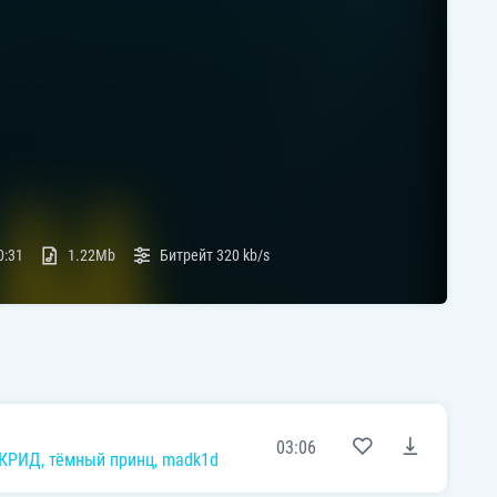
0:31
1.22Mb
Битрейт
320 kb/s
03:06
 КРИД
,
тёмный принц
,
madk1d