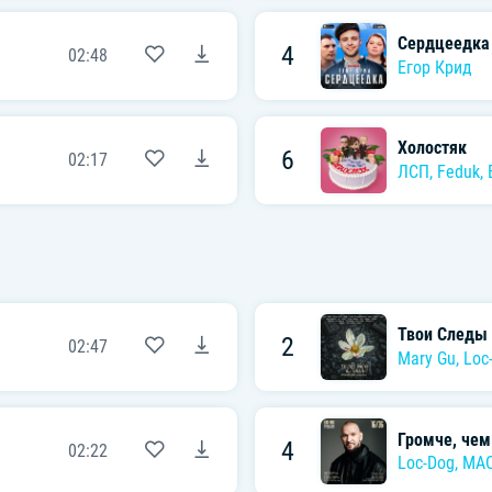
Сердцеедка
4
02:48
Егор Крид
Холостяк
6
02:17
ЛСП
,
Feduk
,
Твои Следы
2
02:47
Mary Gu
,
Loc
Громче, чем
4
02:22
Loc-Dog
,
MA