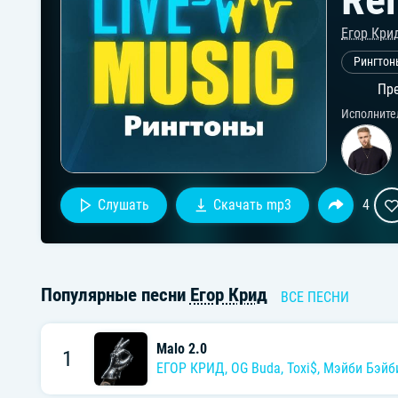
Егор Кри
Рингто
Пре
Исполните
Слушать
Скачать mp3
4
Популярные песни
Егор Крид
ВСЕ ПЕСНИ
Malo 2.0
1
ЕГОР КРИД
,
OG Buda
,
Toxi$
,
Мэйби Бэйб