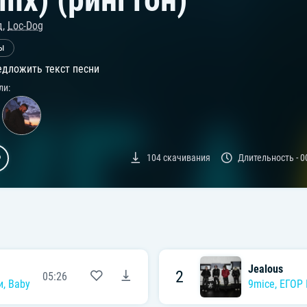
д
,
Loc-Dog
ны
дложить текст песни
ли:
104
скачивания
Длительность -
0
Jealous
2
05:26
и
,
Baby Cute
,
Дора
,
madk1d
,
тёмный принц
9mice
,
ЕГОР