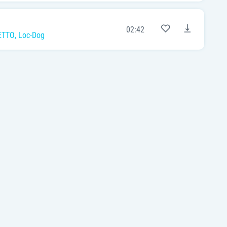
02:42
ETTO
,
Loc-Dog