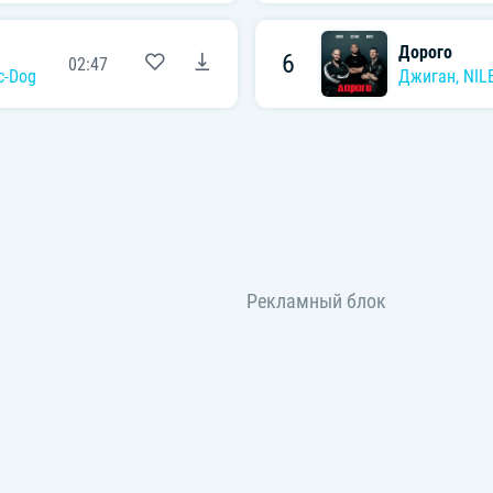
Дорого
6
02:47
c-Dog
Джиган
,
NIL