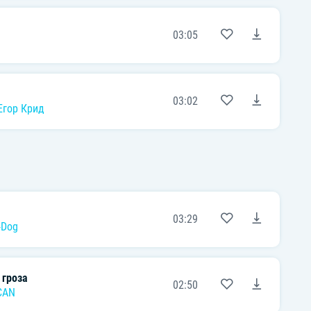
03:05
03:02
Егор Крид
03:29
-Dog
 гроза
02:50
CAN