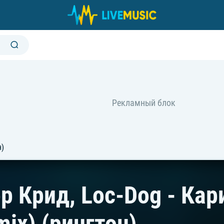
н)
р Крид, Loc-Dog - Кар
ix) (рингтон)