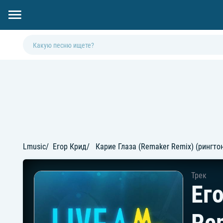
Lmusic
Егор Крид
Карие Глаза (Remaker Remix) (рингто
Трек
Его
Rem