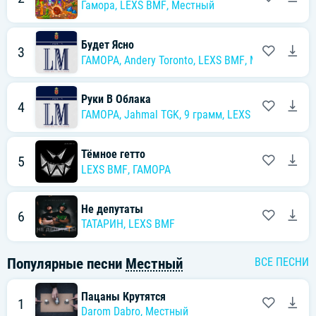
Гамора
,
LEXS BMF
,
Местный
Будет Ясно
3
ГАМОРА
,
Andery Toronto
,
LEXS BMF
,
Местный
Руки В Облака
4
ГАМОРА
,
Jahmal TGK
,
9 грамм
,
LEXS BMF
,
Местны
Тёмное гетто
5
LEXS BMF
,
ГАМОРА
Не депутаты
6
ТАТАРИН
,
LEXS BMF
Популярные песни
Местный
ВСЕ ПЕСНИ
Пацаны Крутятся
1
Darom Dabro
,
Местный