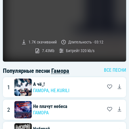
1.7K
скачиваний
Длительность -
03:12
7.43Mb
Битрейт
320 kb/s
Популярные песни
Гамора
ВСЕ ПЕСНИ
А чё_!
1
ГАМОРА
,
НЕ.KURILI
Не плачут небеса
2
ГАМОРА
Набирай