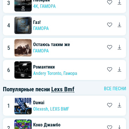
3
4К,
ГАМОРА
Газ!
4
ГАМОРА
Остаюсь таким же
5
ГАМОРА
Романтики
6
Andery Toronto
,
Гамора
Популярные песни
Lexs Bmf
ВСЕ ПЕСНИ
Dawai
1
Olexesh
,
LEXS BMF
Коко Джамбо
2