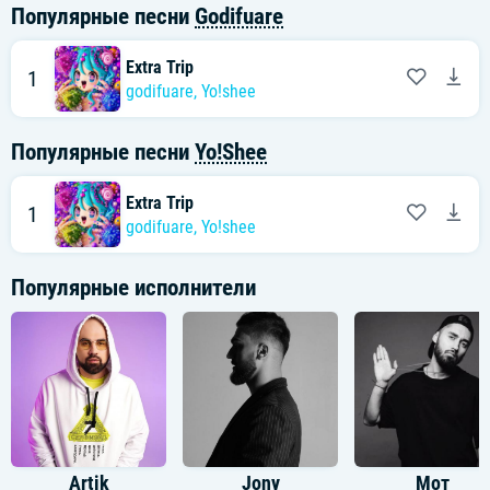
Популярные песни
Godifuare
Extra Trip
1
godifuare
,
Yo!shee
Популярные песни
Yo!Shee
Extra Trip
1
godifuare
,
Yo!shee
Популярные исполнители
Artik
Jony
Мот