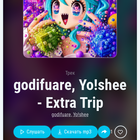
Трек
godifuare, Yo!shee
- Extra Trip
godifuare
,
Yo!shee
Слушать
Скачать mp3
1