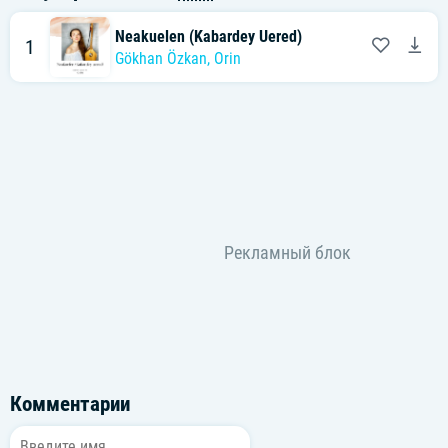
Neakuelen (Kabardey Uered)
1
Gökhan Özkan
,
Orin
Комментарии