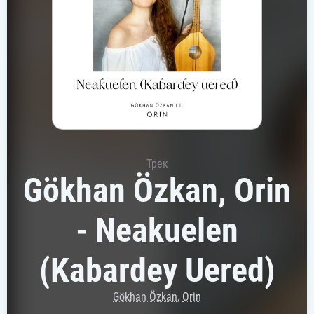
Трек
Gökhan Özkan, Orin
- Neakuelen
(Kabardey Uered)
Gökhan Özkan
,
Orin