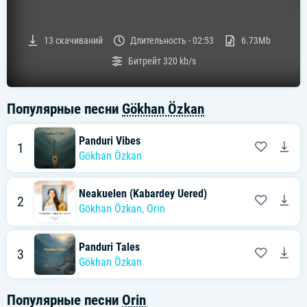
13
скачиваний
Длительность -
02:53
6.73Mb
Битрейт
320 kb/s
Популярные песни
Gökhan Özkan
Panduri Vibes
1
Gökhan Özkan
Neakuelen (Kabardey Uered)
2
Gökhan Özkan
,
Orin
Panduri Tales
3
Gökhan Özkan
Популярные песни
Orin