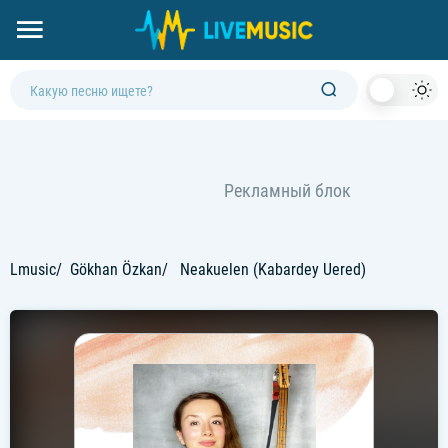
Dark
Mod
Lmusic
Gökhan Özkan
Neakuelen (Kabardey Uered)